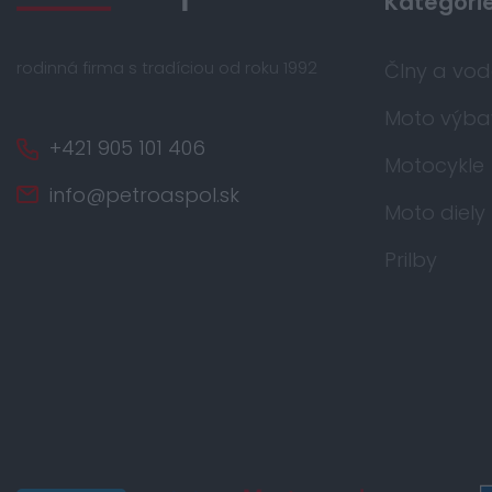
Kategóri
rodinná firma s tradíciou od roku 1992
Člny a vo
Moto výba
+421 905 101 406
Motocykle
info@petroaspol.sk
Moto diely
Prilby