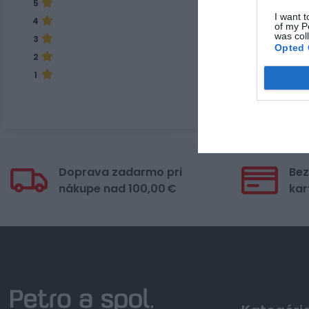
5
I want t
4
of my P
was col
3
Opted 
2
1
Doprava zadarmo pri
Bez
nákupe nad 100,00 €
kar