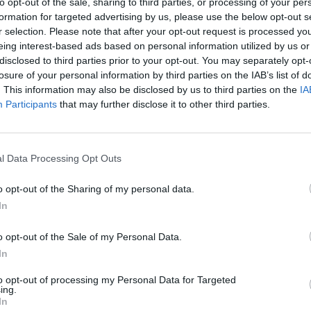
to opt-out of the sale, sharing to third parties, or processing of your per
Ozubené kolesá anglického
formation for targeted advertising by us, please use the below opt-out s
spracovaním a použitým ma
r selection. Please note that after your opt-out request is processed y
Vyrovnávajú alebo prekraču
eing interest-based ads based on personal information utilized by us or
disclosed to third parties prior to your opt-out. You may separately opt-
Špeciálny výrobný proces z
losure of your personal information by third parties on the IAB’s list of
individuálnych kontrol zaruč
. This information may also be disclosed by us to third parties on the
IA
Participants
that may further disclose it to other third parties.
l Data Processing Opt Outs
o opt-out of the Sharing of my personal data.
In
o opt-out of the Sale of my Personal Data.
In
to opt-out of processing my Personal Data for Targeted
ing.
In