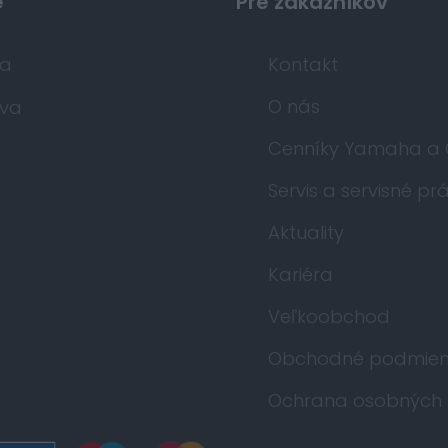
e
Pre zákazníkov
da
Kontakt
O nás
va
Cenníky Yamaha a
Servis a servisné pr
Aktuality
Kariéra
Veľkoobchod
Obchodné podmien
Ochrana osobných 