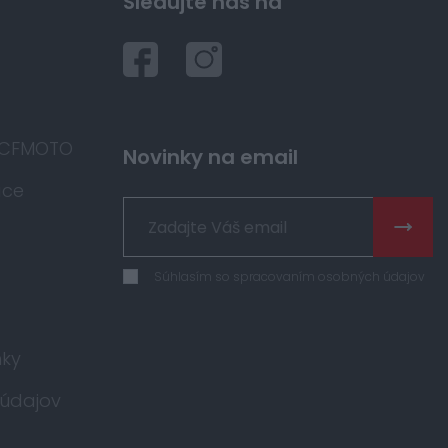
Sledujte nás na
 CFMOTO
Novinky na email
áce
Súhlasím so spracovaním osobných údajov
ky
údajov