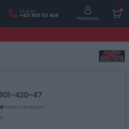
0
Infolinka
+421 905 101 406
Prihlásenie
0801-420-47
Pridať k obľubeným
08