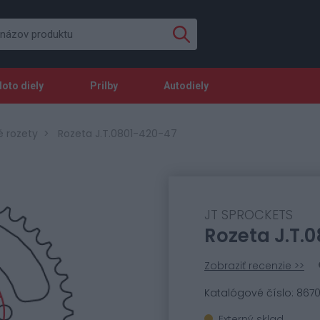
oto diely
Prilby
Autodiely
é rozety
Rozeta J.T.0801-420-47
JT SPROCKETS
Rozeta J.T.
Zobraziť recenzie >>
Katalógové číslo: 867
Externý sklad