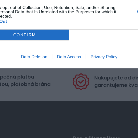
o opt-out of Collection, Use, Retention, Sale, and/or Sharing
ersonal Data that Is Unrelated with the Purposes for which it
lected.
Out
CONFIRM
Data Deletion
Data Access
Privacy Policy
pečná platba
Nakupujete od di
tou, platobná brána
garantujeme kval