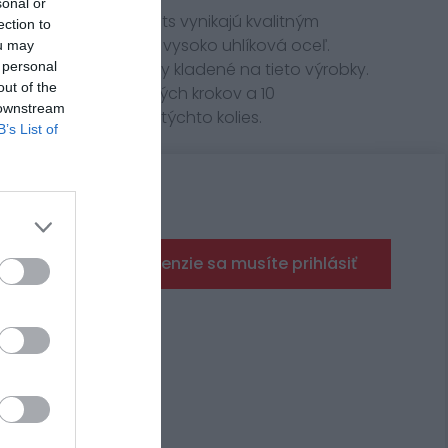
sonal or
 výrobcu JT Sprockets vynikajú kvalitným
ection to
teriálom špeciálna vysoko uhlíková oceľ.
ou may
jú všetky požiadavky kladené na tieto výrobky.
 personal
out of the
ahŕňajúci 25 výrobných krokov a 10
 downstream
uje najvyššiu kvalitu týchto kolies.
B’s List of
Pre pridanie recenzie sa musíte prihlásiť