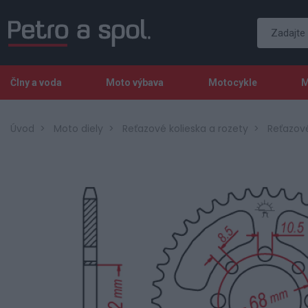
Člny a voda
Moto výbava
Motocykle
M
Úvod
Moto diely
Reťazové kolieska a rozety
Reťazov