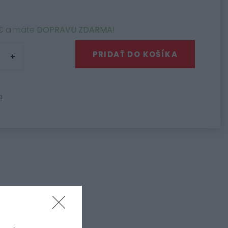
€
a máte
DOPRAVU ZDARMA
!
PRIDAŤ DO KOŠÍKA
a
 rozety