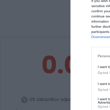
If you wish 
sensitive in
confirm you
continue se
information 
further disc
participants
Downstream 
0.0
Persona
I want t
Opted 
I want t
Opted 
0% zákazníkov odporúča produkt
I want 
Advertis
Opted 