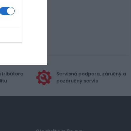
stribútora
Servisná podpora, záručný a
itu
pozáručný servis