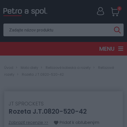
0
MENU
Úvod
Moto diely
Reťazové kolieska a rozety
Reťazové
rozety
Rozeta J.T.0820-520-42
JT SPROCKETS
Rozeta J.T.0820-520-42
Zobraziť recenzie >>
Pridať k obľubeným