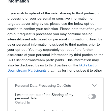
Information
kontrol zaručuje najvyššiu kvalitu týchto kolies.
If you wish to opt-out of the sale, sharing to third parties, or
processing of your personal or sensitive information for
0.0
targeted advertising by us, please use the below opt-out
section to confirm your selection. Please note that after your
opt-out request is processed you may continue seeing
interest-based ads based on personal information utilized by
us or personal information disclosed to third parties prior to
your opt-out. You may separately opt-out of the further
disclosure of your personal information by third parties on the
IAB’s list of downstream participants. This information may
also be disclosed by us to third parties on the
IAB’s List of
0% zákazníkov odporúča produkt
Downstream Participants
that may further disclose it to other
third parties.
5
Personal Data Processing Opt Outs
4
I want to opt-out of the Sharing of my
3
personal data.
2
Opted In
1