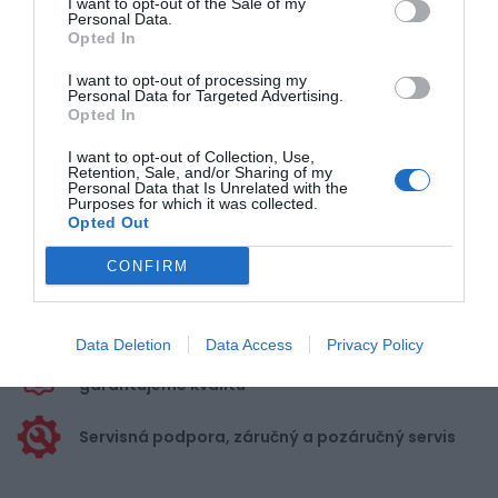
I want to opt-out of the Sale of my
Personal Data.
Opted In
Pre pridanie recenzie sa musíte
I want to opt-out of processing my
prihlásiť
Personal Data for Targeted Advertising.
Opted In
I want to opt-out of Collection, Use,
Retention, Sale, and/or Sharing of my
Personal Data that Is Unrelated with the
Purposes for which it was collected.
Opted Out
Doprava zadarmo pri
nákupe nad 100,00 €
CONFIRM
Bezpečná platba
kartou, platobná brána
Data Deletion
Data Access
Privacy Policy
Nakupujete od distribútora
garantujeme kvalitu
Servisná podpora, záručný a pozáručný servis