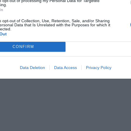
to opt-out of processing my Personal Data for Targeted
ing.
Farby
In
- čierna 01
o opt-out of Collection, Use, Retention, Sale, and/or Sharing
ersonal Data that Is Unrelated with the Purposes for which it
Veľkosti
lected.
Out
- 7, 8, 9, 10, 11, 12
-
skrátené:
K-7, K-8, K-9, K-1
CONFIRM
-
predĺžené:
L-7, L-8, L-9, L-10
-
dámske:
D-6, D-7, D-8
Data Deletion
Data Access
Privacy Policy