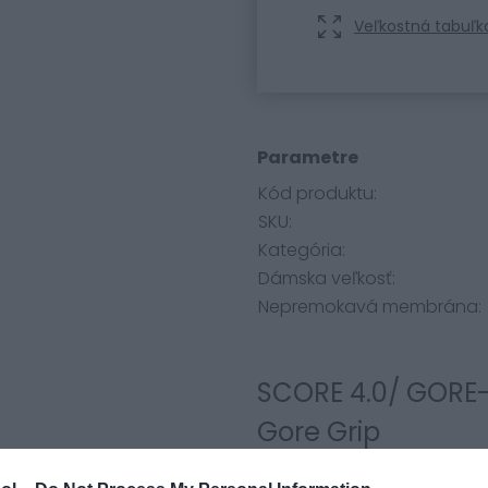
Veľkostná tabuľk
Parametre
Kód produktu:
SKU:
Kategória:
Dámska veľkosť:
Nepremokavá membrána:
SCORE 4.0/ GORE-
Gore Grip
Číslo produktu 022041-00/0