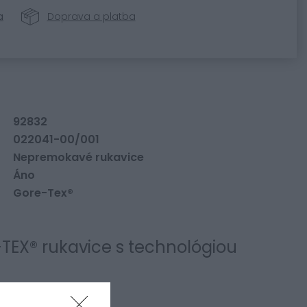
a
Doprava a platba
92832
022041-00/001
Nepremokavé rukavice
Áno
Gore-Tex®
TEX® rukavice s technológiou
01