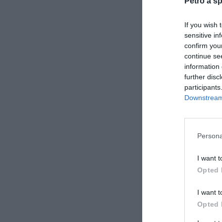
Petro a sp
If you wish 
sensitive in
confirm you
continue se
information 
further disc
participants
Downstream 
Persona
I want t
Opted 
I want t
Opted 