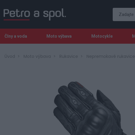
Člny a voda
Moto výbava
Motocykle
M
Úvod
Moto výbava
Rukavice
Nepremokavé rukavice