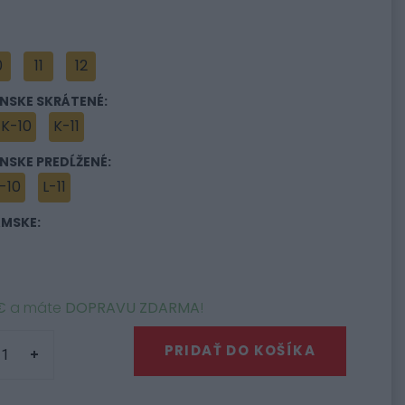
0
11
12
NSKE SKRÁTENÉ:
K-10
K-11
NSKE PREDĹŽENÉ:
-10
L-11
ÁMSKE:
€
a máte
DOPRAVU ZDARMA
!
PRIDAŤ DO KOŠÍKA