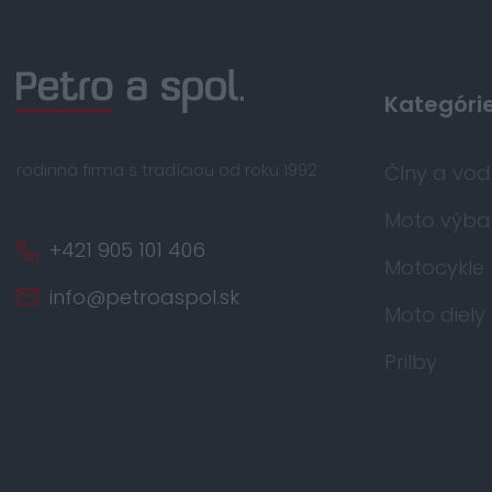
Kategóri
rodinná firma s tradíciou od roku 1992
Člny a vo
Moto výba
+421 905 101 406
Motocykle
info@petroaspol.sk
Moto diely
Prilby