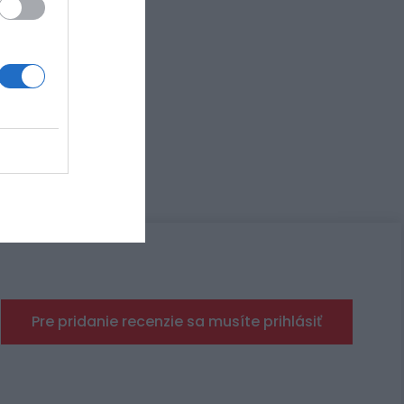
0, K-11
, L-11
Pre pridanie recenzie sa musíte prihlásiť