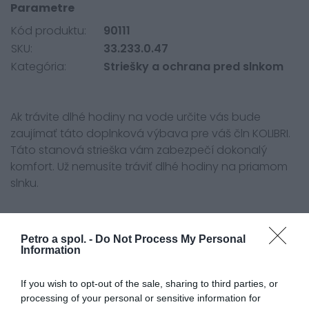
Parametre
Kód produktu:
90111
SKU:
33.233.0.47
Kategória:
Striešky a ochrana pred slnkom
Ak trávite dlhé hodiny na vode určite vás bude
zaujímať táto doplnková výbava pre váš čln KOLIBRI.
Táto stanová strieška vám zabezpečí dokonalý
komfort. Už nemusíte tráviť dlhé hodiny na priamom
slnku.
Petro a spol. -
Do Not Process My Personal
0.0
Information
If you wish to opt-out of the sale, sharing to third parties, or
processing of your personal or sensitive information for