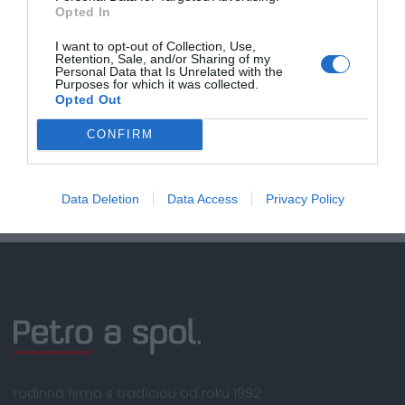
Opted In
Doprava zadarmo pri
nákupe nad 100,00 €
I want to opt-out of Collection, Use,
Retention, Sale, and/or Sharing of my
Personal Data that Is Unrelated with the
Bezpečná platba
Purposes for which it was collected.
kartou, platobná brána
Opted Out
Nakupujete od distribútora
CONFIRM
garantujeme kvalitu
Servisná podpora, záručný a pozáručný servis
Data Deletion
Data Access
Privacy Policy
rodinná firma s tradíciou od roku 1992