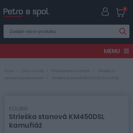
0
MENU
Úvod
Člny a voda
Príslušenstvo k člnom
Striešky a
ochrana pred slnkom
Strieška stanová KM450DSL kamufláž
KOLIBRI
Strieška stanová KM450DSL
kamufláž