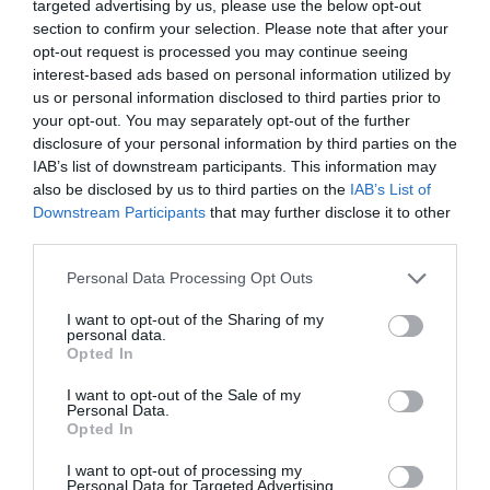
targeted advertising by us, please use the below opt-out
section to confirm your selection. Please note that after your
opt-out request is processed you may continue seeing
interest-based ads based on personal information utilized by
us or personal information disclosed to third parties prior to
0% zákazníkov odporúča produkt
your opt-out. You may separately opt-out of the further
disclosure of your personal information by third parties on the
IAB’s list of downstream participants. This information may
5
also be disclosed by us to third parties on the
IAB’s List of
4
Downstream Participants
that may further disclose it to other
3
third parties.
2
Personal Data Processing Opt Outs
1
I want to opt-out of the Sharing of my
personal data.
Opted In
Pre pridanie recenzie sa musíte
prihlásiť
I want to opt-out of the Sale of my
Personal Data.
Opted In
I want to opt-out of processing my
Personal Data for Targeted Advertising.