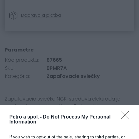
Doprava a platba
Parametre
Kód produktu:
87665
SKU:
BPMR7A
Kategória:
Zapaľovacie sviečky
Zapaľovacia sviečka NGK, stredová elektróda je
vyrobená z
nehrdzavejúcej
zliatiny niklu.
Petro a spol. -
Do Not Process My Personal
Information
If you wish to opt-out of the sale, sharing to third parties, or