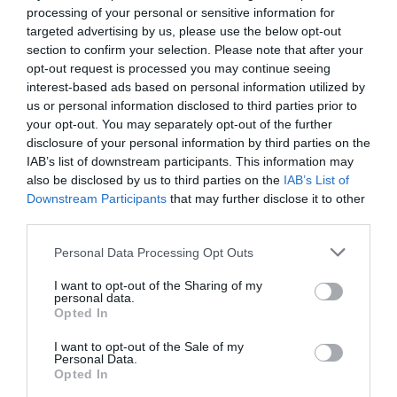
0.0
processing of your personal or sensitive information for
targeted advertising by us, please use the below opt-out
section to confirm your selection. Please note that after your
opt-out request is processed you may continue seeing
interest-based ads based on personal information utilized by
us or personal information disclosed to third parties prior to
your opt-out. You may separately opt-out of the further
disclosure of your personal information by third parties on the
0% zákazníkov odporúča produkt
IAB’s list of downstream participants. This information may
also be disclosed by us to third parties on the
IAB’s List of
5
Downstream Participants
that may further disclose it to other
4
third parties.
3
Personal Data Processing Opt Outs
2
1
I want to opt-out of the Sharing of my
personal data.
Opted In
Pre pridanie recenzie sa musíte
I want to opt-out of the Sale of my
prihlásiť
Personal Data.
Opted In