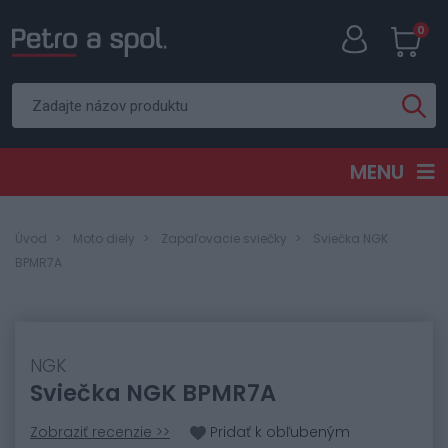
0
MENU
Úvod
Moto diely
Zapaľovacie sviečky
Sviečka NGK
BPMR7A
NGK
Sviečka NGK BPMR7A
Zobraziť recenzie >>
Pridať k obľubeným