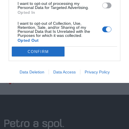
I want to opt-out of processing my
Personal Data for Targeted Advertising.
Opted In
I want to opt-out of Collection, Use,
Doprava zadarmo pri
Retention, Sale, and/or Sharing of my
nákupe nad 100,00 €
Personal Data that Is Unrelated with the
Purposes for which it was collected.
Opted Out
Bezpečná platba
kartou, platobná brána
CONFIRM
Nakupujete od distribútora
garantujeme kvalitu
Data Deletion
Data Access
Privacy Policy
Servisná podpora, záručný a pozáručný servis