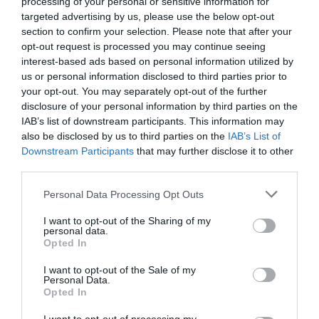
0.0
processing of your personal or sensitive information for
targeted advertising by us, please use the below opt-out
section to confirm your selection. Please note that after your
opt-out request is processed you may continue seeing
interest-based ads based on personal information utilized by
us or personal information disclosed to third parties prior to
your opt-out. You may separately opt-out of the further
0% zákazníkov odporúča produkt
disclosure of your personal information by third parties on the
IAB’s list of downstream participants. This information may
5
also be disclosed by us to third parties on the
IAB’s List of
Downstream Participants
that may further disclose it to other
4
third parties.
3
2
Personal Data Processing Opt Outs
1
I want to opt-out of the Sharing of my
personal data.
Opted In
Pre pridanie recenzie sa musíte
I want to opt-out of the Sale of my
prihlásiť
Personal Data.
Opted In