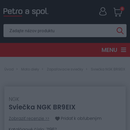
0
MENU
Úvod
Moto diely
Zapaľovacie sviečky
Sviečka NGK BR9EIX
NGK
Sviečka NGK BR9EIX
Zobraziť recenzie >>
Pridať k obľubeným
Katalógové číslo: 71967