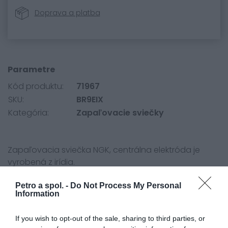
Doprava a platba
Parametre
Kód produktu:
71967
SKU:
BR9EIX
Kategória:
Zapaľovacie sviečky
Zapaľovacia sviečka NGK, centrálna elektróda je
vyrobená z irídia.
Petro a spol. -
Do Not Process My Personal
Information
If you wish to opt-out of the sale, sharing to third parties, or