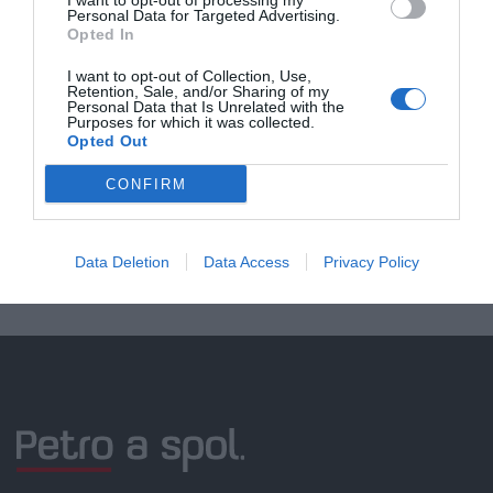
I want to opt-out of processing my
Personal Data for Targeted Advertising.
Opted In
Doprava zadarmo pri
I want to opt-out of Collection, Use,
Retention, Sale, and/or Sharing of my
nákupe nad 100,00 €
Personal Data that Is Unrelated with the
Purposes for which it was collected.
Bezpečná platba
Opted Out
kartou, platobná brána
CONFIRM
Nakupujete od distribútora
garantujeme kvalitu
Data Deletion
Data Access
Privacy Policy
Servisná podpora, záručný a pozáručný servis