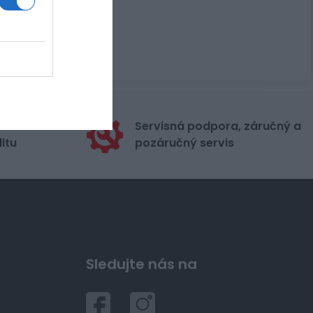
stribútora
Servisná podpora, záručný a
itu
pozáručný servis
Sledujte nás na