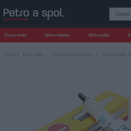
Člny a voda
Moto výbava
Motocykle
M
Úvod
Moto diely
Zapaľovacie sviečky
Sviečka NGK 