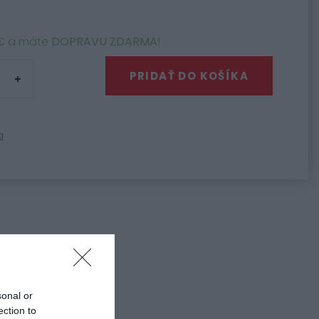
€
a máte
DOPRAVU ZDARMA
!
PRIDAŤ DO KOŠÍKA
a
cie sviečky
sonal or
ection to