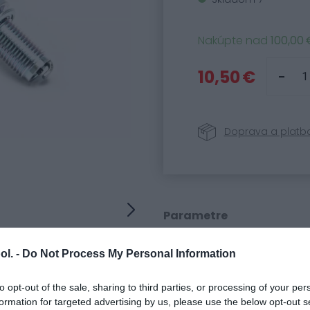
Nakúpte nad
100,00 
10,50 €
Doprava a platb
Parametre
Kód produktu:
70305
ol. -
Do Not Process My Personal Information
SKU:
CR8E
Kategória:
Zapaľova
to opt-out of the sale, sharing to third parties, or processing of your per
formation for targeted advertising by us, please use the below opt-out s