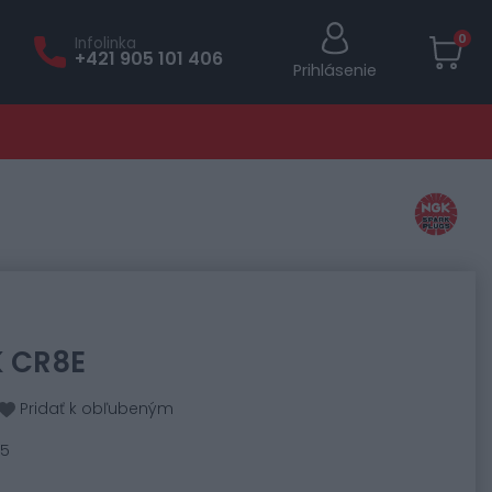
0
Infolinka
+421 905 101 406
Prihlásenie
K CR8E
Pridať k obľubeným
05