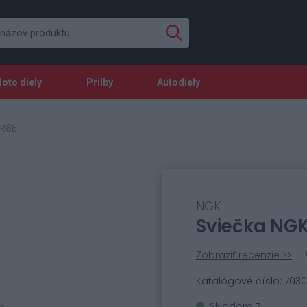
oto diely
Prilby
Autodiely
CR8E
NGK
Sviečka NG
Zobraziť recenzie >>
Katalógové číslo: 703
Skladom 7