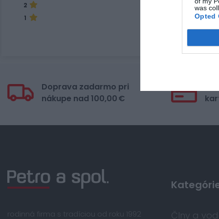
of my P
2
was col
Opted 
1
Doprava zadarmo pri
Bez
nákupe nad 100,00 €
kar
Kategóri
rodinná firma s tradíciou od roku 1992
Člny a vo