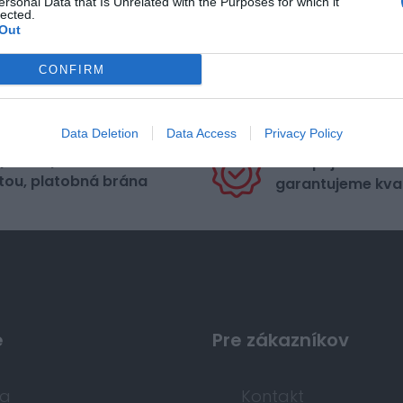
ersonal Data that Is Unrelated with the Purposes for which it
lected.
Out
CONFIRM
Data Deletion
Data Access
Privacy Policy
pečná platba
Nakupujete od di
tou, platobná brána
garantujeme kval
e
Pre zákazníkov
da
Kontakt