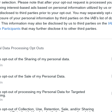
r selection. Please note that after your opt-out request is processed y
Zapaľovacia sviečka NGK, 
eing interest-based ads based on personal information utilized by us or
zliatiny niklu.
disclosed to third parties prior to your opt-out. You may separately opt-
losure of your personal information by third parties on the IAB’s list of
. This information may also be disclosed by us to third parties on the
IA
Participants
that may further disclose it to other third parties.
l Data Processing Opt Outs
o opt-out of the Sharing of my personal data.
In
o opt-out of the Sale of my Personal Data.
In
to opt-out of processing my Personal Data for Targeted
ing.
In
o opt-out of Collection, Use, Retention, Sale, and/or Sharing