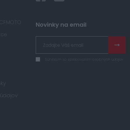
 CFMOTO
Novinky na email
áce
Súhlasím so spracovaním osobných údajov
ky
údajov