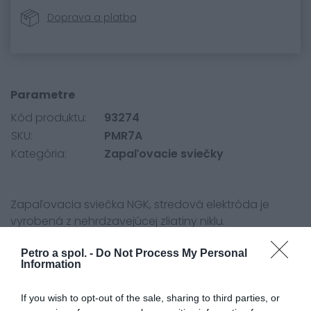
Doprava a platba
Parametre
Kód produktu:
93274
SKU:
PMR7A
Kategória:
Zapaľovacie sviečky
Zapaľovacia sviečka NGK, stredová elektróda je
vyrobená z
nehrdzavejúcej
zliatiny niklu.
Petro a spol. -
Do Not Process My Personal
Information
If you wish to opt-out of the sale, sharing to third parties, or