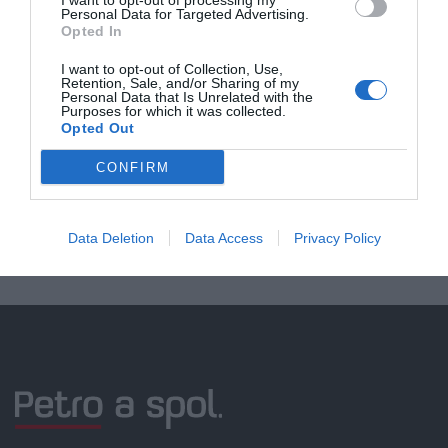
I want to opt-out of processing my
Personal Data for Targeted Advertising.
Opted In
Doprava zadarmo pri
I want to opt-out of Collection, Use,
Retention, Sale, and/or Sharing of my
nákupe nad 100,00 €
Personal Data that Is Unrelated with the
Purposes for which it was collected.
Bezpečná platba
Opted Out
kartou, platobná brána
CONFIRM
Nakupujete od distribútora
garantujeme kvalitu
Data Deletion
Data Access
Privacy Policy
Servisná podpora, záručný a pozáručný servis