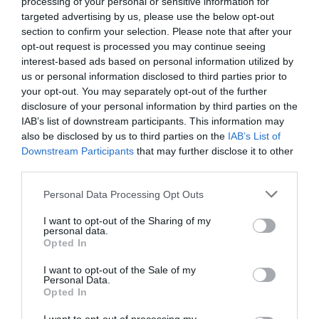
0.0
processing of your personal or sensitive information for
targeted advertising by us, please use the below opt-out
section to confirm your selection. Please note that after your
opt-out request is processed you may continue seeing
interest-based ads based on personal information utilized by
us or personal information disclosed to third parties prior to
your opt-out. You may separately opt-out of the further
0% zákazníkov odporúča produkt
disclosure of your personal information by third parties on the
IAB’s list of downstream participants. This information may
5
also be disclosed by us to third parties on the
IAB’s List of
Downstream Participants
that may further disclose it to other
4
third parties.
3
2
Personal Data Processing Opt Outs
1
I want to opt-out of the Sharing of my
personal data.
Opted In
Pre pridanie recenzie sa musíte
I want to opt-out of the Sale of my
prihlásiť
Personal Data.
Opted In