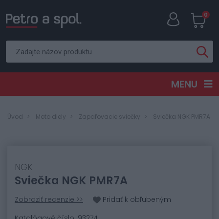
0
MENU
Úvod
Moto diely
Zapaľovacie sviečky
Sviečka NGK PMR7A
NGK
Sviečka NGK PMR7A
Zobraziť recenzie >>
Pridať k obľubeným
Katalógové číslo: 93274