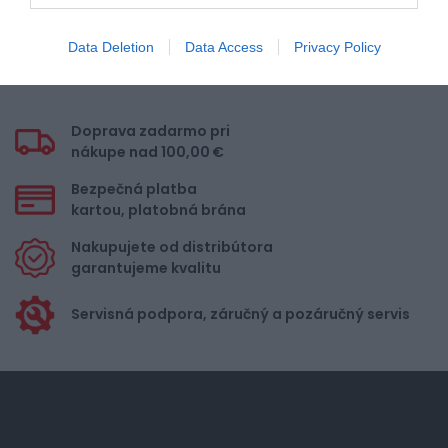
prihlásiť
Data Deletion
Data Access
Privacy Policy
Doprava zadarmo pri
nákupe nad 100,00 €
Bezpečná platba
kartou, platobná brána
Nakupujete od distribútora
garantujeme kvalitu
Servisná podpora, záručný a pozáručný servis