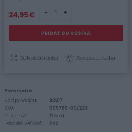
24,95 €
PRIDAŤ DO KOŠÍKA
Veľkostná tabuľka
Doprava a platba
Parametre
Kód produktu:
92817
SKU:
009785-00/223
Kategória:
Tričká
Dámska veľkosť:
Áno