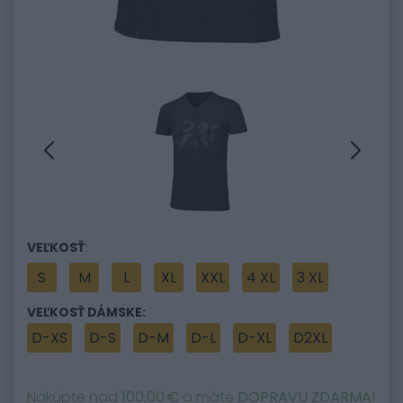
:
VEĽKOSŤ
S
M
L
XL
XXL
4 XL
3 XL
VEĽKOSŤ DÁMSKE:
D-XS
D-S
D-M
D-L
D-XL
D2XL
Nakúpte nad
100,00 €
a máte
DOPRAVU ZDARMA
!