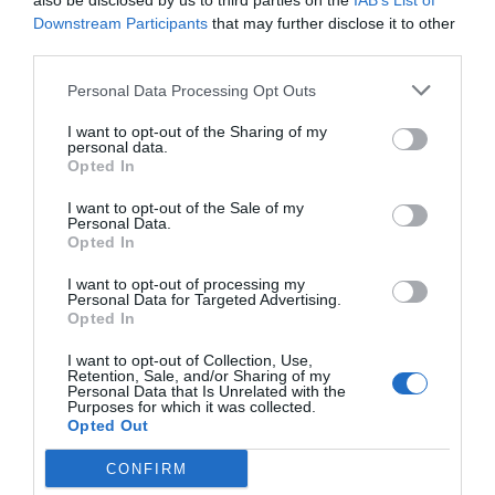
also be disclosed by us to third parties on the
IAB’s List of
0.0
Downstream Participants
that may further disclose it to other
third parties.
Personal Data Processing Opt Outs
I want to opt-out of the Sharing of my
personal data.
Opted In
I want to opt-out of the Sale of my
Personal Data.
0% zákazníkov odporúča produkt
Opted In
5
I want to opt-out of processing my
Personal Data for Targeted Advertising.
4
Opted In
3
I want to opt-out of Collection, Use,
2
Retention, Sale, and/or Sharing of my
Personal Data that Is Unrelated with the
1
Purposes for which it was collected.
Opted Out
CONFIRM
Pre pridanie recenzie sa musíte