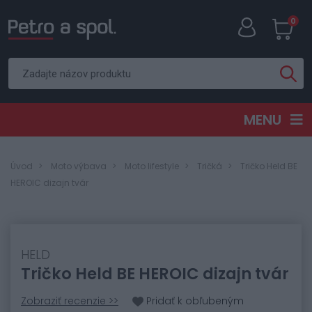
0
MENU
Úvod
Moto výbava
Moto lifestyle
Tričká
Tričko Held BE
HEROIC dizajn tvár
HELD
Tričko Held BE HEROIC dizajn tvár
Zobraziť recenzie >>
Pridať k obľubeným