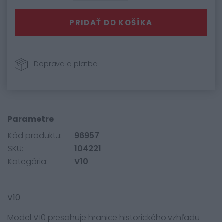
PRIDAŤ DO KOŠÍKA
Doprava a platba
Parametre
Kód produktu:
96957
SKU:
104221
Kategória:
V10
V10
Model V10 presahuje hranice historického vzhľadu