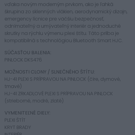
vďaka novým moderným prvkom, ako je ľahká
škrupina zo sklenných vlákien, aerodynamický dizajn,
emergency lícnice pre väčšiu bezpečnosť,
odnímateľný a umývateľný interiér a jednoduché
skrutky na rýchlu výmenu plexi štítu. Táto prilba je
kompatibilná s technológiou Bluetooth Smart HJC.
SÚČASŤOU BALENIA:
PINLOCK DKS476
MOŽNOSTI CLONY / SLNEČNÉHO ŠTÍTU:
HJ-41 PLEXI S PRÍPRAVOU NA PINLOCK (číre, dymové,
tmavé)
HJ-41 ZRKADLOVÉ PLEXI S PRÍPRAVOU NA PINLOCK
(strieborné, modré, zlaté)
VYMENITEĽNÉ DIELY:
PLEXI ŠTÍT
KRYT BRADY
INTERIÉR