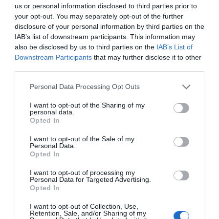
us or personal information disclosed to third parties prior to
your opt-out. You may separately opt-out of the further
HJC EASY BOLT
disclosure of your personal information by third parties on the
Rýchla výmena plexi štítu pomocou bezpečných a
IAB’s list of downstream participants. This information may
jednoduchých skrutiek plexi, ktoré nevyžadujú
also be disclosed by us to third parties on the
IAB’s List of
náradie.
Downstream Participants
that may further disclose it to other
third parties.
SMART HJC
Komunikačný systém SMART HJC 20B a 10B Bluetooth
Personal Data Processing Opt Outs
vyvinutý spoločne so spoločnosťou SENA špeciálne
I want to opt-out of the Sharing of my
na mieru pre prilby HJC. SMART HJC možno
personal data.
nainštalovať na rôzne modely HJC a vďaka
Opted In
kompaktným rozmerom a aerodynamickému dizajnu
I want to opt-out of the Sale of my
jednotky Bluetooth zlepšuje celkový vzhľad a
Personal Data.
Opted In
aerodynamický dizajn škrupiny.
I want to opt-out of processing my
*Všetky zariadenia SMART HJC sa predávajú
Personal Data for Targeted Advertising.
samostatne.
Opted In
I want to opt-out of Collection, Use,
Retention, Sale, and/or Sharing of my
3 ROKY ZÁRUKA