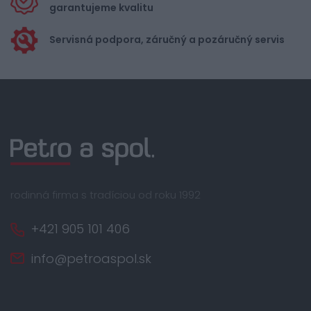
garantujeme kvalitu
Servisná podpora, záručný a pozáručný servis
rodinná firma s tradíciou od roku 1992
+421 905 101 406
info@petroaspol.sk