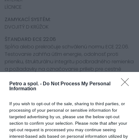
LÍCNICE
ZAMYKACÍ SYSTÉM:
DVOJITÝ D KRÚŽOK
ŠTANDARD ECE 22.06
Spĺňa alebo prekračuje schválenú normu ECE 22.06.
Testovanie zahŕňa útlm energie, odolnosť proti
prieniku, štrukturálnu integritu podbradného remienka
a požiadavky na označovanie prilieb pre cestné
motocykle.
Petro a spol. -
Do Not Process My Personal
ŠKRUPINA ZO SKLENENÝCH VLÁKIEN
Information
Pokročilá škrupina z kompozitných sklenených vlákien
je navrhnutá tak, aby bola ľahká s vynikajúcim
If you wish to opt-out of the sale, sharing to third parties, or
processing of your personal or sensitive information for
prispôsobením a komfortom, s použitím technológie
targeted advertising by us, please use the below opt-out
CAD.
section to confirm your selection. Please note that after your
opt-out request is processed you may continue seeing
EMERGENCY LÍCNICE
interest-based ads based on personal information utilized by
Ľahko vyberateľné lícnice, pomoc v kritickej situácii.