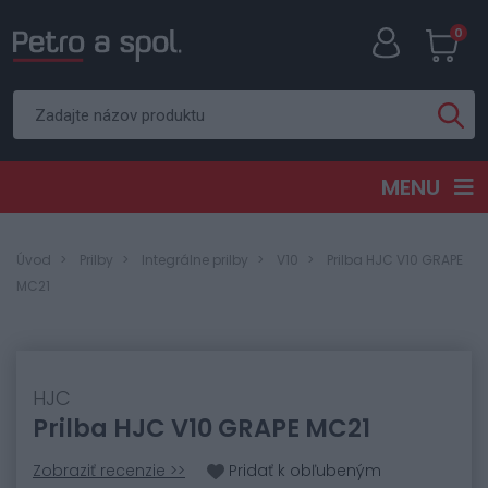
0
MENU
Úvod
Prilby
Integrálne prilby
V10
Prilba HJC V10 GRAPE
MC21
HJC
Prilba HJC V10 GRAPE MC21
Zobraziť recenzie >>
Pridať k obľubeným