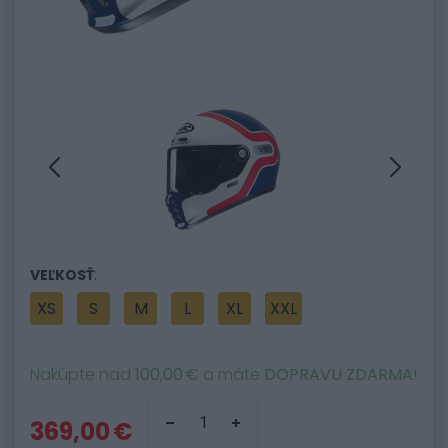
:
VEĽKOSŤ
XS
S
M
L
XL
XXL
Nakúpte nad
100,00 €
a máte
DOPRAVU ZDARMA
!
369,00 €