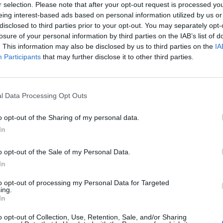
r selection. Please note that after your opt-out request is processed y
Vypúšťací ventil sa montuj
eing interest-based ads based on personal information utilized by us or
mm.
disclosed to third parties prior to your opt-out. You may separately opt-
losure of your personal information by third parties on the IAB’s list of
. This information may also be disclosed by us to third parties on the
IA
Participants
that may further disclose it to other third parties.
l Data Processing Opt Outs
o opt-out of the Sharing of my personal data.
In
o opt-out of the Sale of my Personal Data.
In
to opt-out of processing my Personal Data for Targeted
ing.
In
o opt-out of Collection, Use, Retention, Sale, and/or Sharing