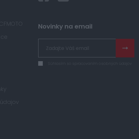
 CFMOTO
Novinky na email
áce
Súhlasím so spracovaním osobných údajov
ky
údajov