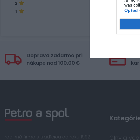
of my P
2
was col
Opted 
1
Doprava zadarmo pri
Bez
nákupe nad 100,00 €
kar
Kategóri
rodinná firma s tradíciou od roku 1992
Člny a vo