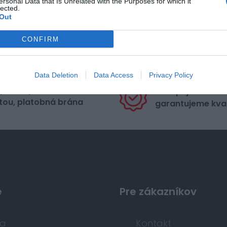
ersonal Data that Is Unrelated with the Purposes for which it
lected.
Out
CONFIRM
Data Deletion
Data Access
Privacy Policy
pečná platba
Nakupujete od di
tou, platobná brána
garantujeme kval
e
Pre zákazníkov
da
Kontakt