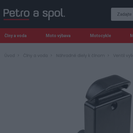
Člny a voda
Moto výbava
Motocykle
M
Úvod
Člny a voda
Náhradné diely k člnom
Ventil vy