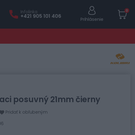
0
Infolinka
+421 905 101 406
Prihlásenie
evaci posuvný 21mm čierny
Pridať k obľubeným
06