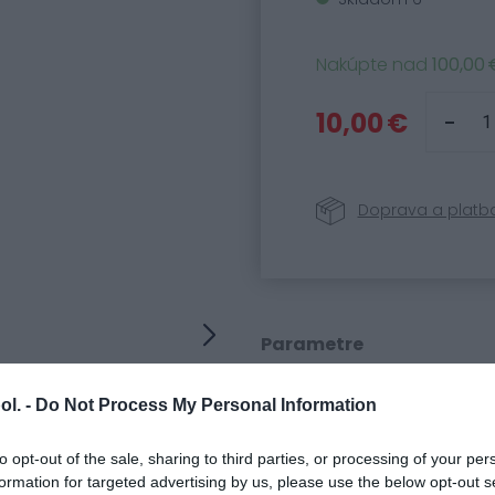
Nakúpte nad
100,00 
10,00 €
Doprava a platb
Parametre
Kód produktu:
58606
ol. -
Do Not Process My Personal Information
SKU:
11.003.62
Kategória:
Náhradné
to opt-out of the sale, sharing to third parties, or processing of your per
formation for targeted advertising by us, please use the below opt-out s