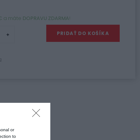
€
a máte
DOPRAVU ZDARMA
!
PRIDAŤ DO KOŠÍKA
a
 diely k člnom
sonal or
ection to