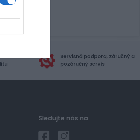
stribútora
Servisná podpora, záručný a
itu
pozáručný servis
Sledujte nás na