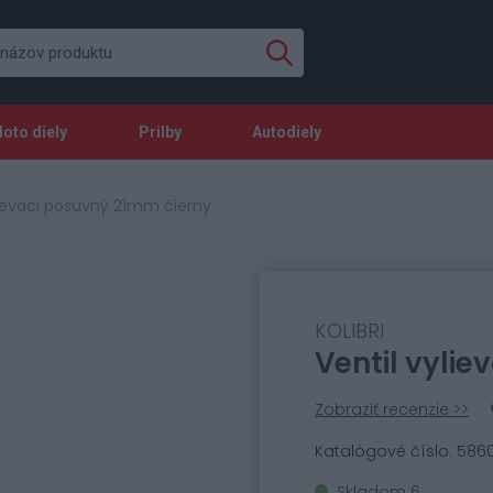
oto diely
Prilby
Autodiely
lievaci posuvný 21mm čierny
KOLIBRI
Ventil vyli
Zobraziť recenzie >>
Katalógové číslo: 586
Skladom 6