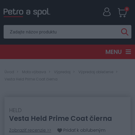
0
MENU
Úvod
Moto výbava
Výpredaj
Výpredaj oblečenie
Vesta Held Prime Coat čierna
HELD
Vesta Held Prime Coat čierna
Zobraziť recenzie >>
Pridať k obľubeným