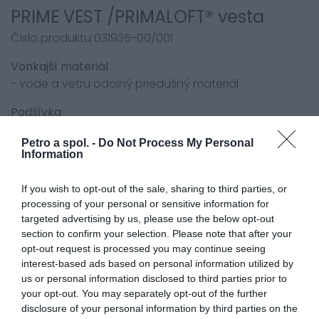
PRIME VEST /PRIMALOFT® vesta
Číslo produktu 031935-00/001
Vonkajší materiál
- vode a vetru odolný priedušný materiál
Podšívka
- PRIMALOFT® podšívka
Petro a spol. -
Do Not Process My Personal
Information
Funkcie
- niekoľko vreciek
If you wish to opt-out of the sale, sharing to third parties, or
- Held Clip-in Technológia
processing of your personal or sensitive information for
Farby
targeted advertising by us, please use the below opt-out
section to confirm your selection. Please note that after your
- čierna 01
opt-out request is processed you may continue seeing
interest-based ads based on personal information utilized by
Veľkosti
us or personal information disclosed to third parties prior to
- S, M, L, XL, XXL, 3XL, 4XL, 5XL
your opt-out. You may separately opt-out of the further
-
dámske:
DS, DM, DL, DXL, DXXL, D3XL, D4XL
disclosure of your personal information by third parties on the