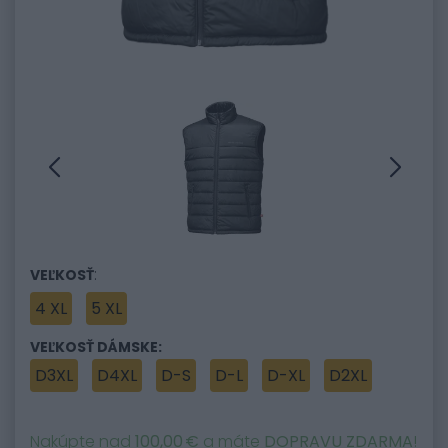
:
VEĽKOSŤ
4 XL
5 XL
VEĽKOSŤ DÁMSKE:
D3XL
D4XL
D-S
D-L
D-XL
D2XL
Nakúpte nad
100,00 €
a máte
DOPRAVU ZDARMA
!