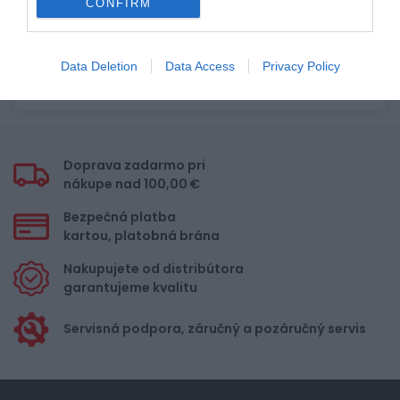
CONFIRM
Pre pridanie recenzie sa musíte
prihlásiť
Data Deletion
Data Access
Privacy Policy
Doprava zadarmo pri
nákupe nad 100,00 €
Bezpečná platba
kartou, platobná brána
Nakupujete od distribútora
garantujeme kvalitu
Servisná podpora, záručný a pozáručný servis