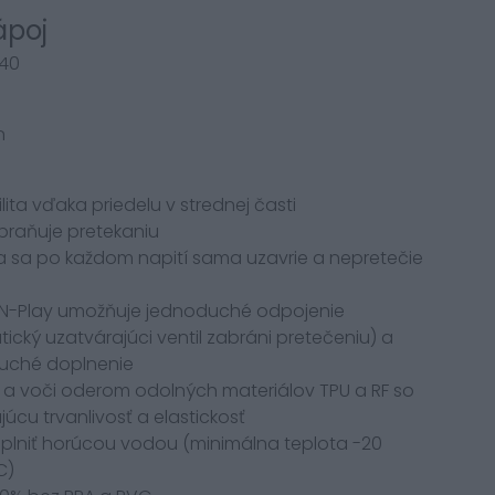
ápoj
/040
n
ilita vďaka priedelu v strednej časti
braňuje pretekaniu
a sa po každom napití sama uzavrie a nepretečie
-N-Play umožňuje jednoduché odpojenie
ický uzatvárajúci ventil zabráni pretečeniu) a
duché doplnenie
 a voči oderom odolných materiálov TPU a RF so
úcu trvanlivosť a elastickosť
aplniť horúcou vodou (minimálna teplota -20
C)