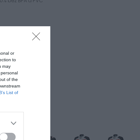
00% bez BPA a PVC
sonal or
ection to
ou may
 personal
out of the
 downstream
B’s List of