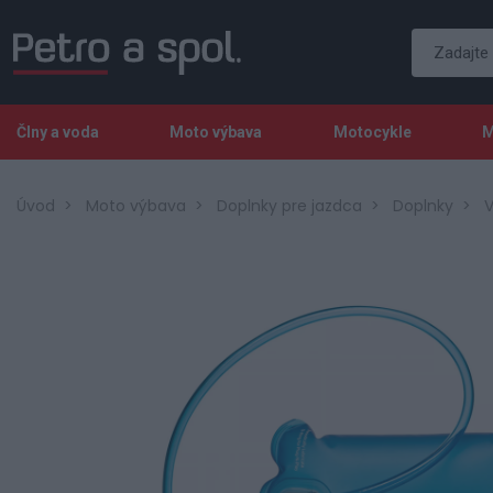
Člny a voda
Moto výbava
Motocykle
M
Úvod
Moto výbava
Doplnky pre jazdca
Doplnky
V