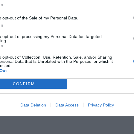
In
o opt-out of the Sale of my Personal Data.
In
to opt-out of processing my Personal Data for Targeted
ing.
In
Bunda
Bunda
Bunda
Bunda
o opt-out of Collection, Use, Retention, Sale, and/or Sharing
ersonal Data that Is Unrelated with the Purposes for which it
Held
Held
Held
Held
lected.
Carese
Omberg
Tourino
Tourino
Out
Evo
Top
Top
Top
hnedá
čierna
čierno-
čierno-
CONFIRM
nadrozm.
biela
biela
699,00 €
nadroz.
899,95 €
299,95 €
329,95 €
Data Deletion
Data Access
Privacy Policy