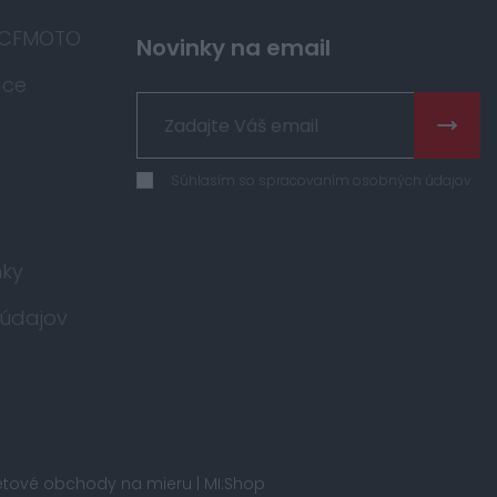
 CFMOTO
Novinky na email
áce
Súhlasím so spracovaním osobných údajov
ky
údajov
etové obchody na mieru |
MI:Shop