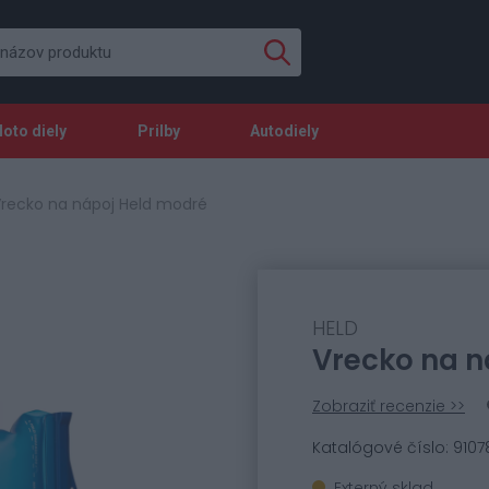
oto diely
Prilby
Autodiely
recko na nápoj Held modré
HELD
Vrecko na n
Zobraziť recenzie >>
Katalógové číslo: 9107
Externý sklad