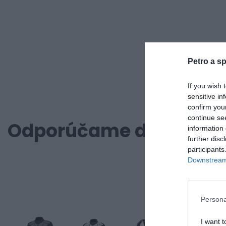
Petro a sp
If you wish 
sensitive in
confirm you
continue se
Odporúčame dokúpiť
information 
further disc
participants
Downstream 
Persona
I want t