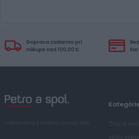
Doprava zadarmo pri
Bez
nákupe nad 100,00 €
kar
Kategóri
rodinná firma s tradíciou od roku 1992
Člny a vo
Moto výba