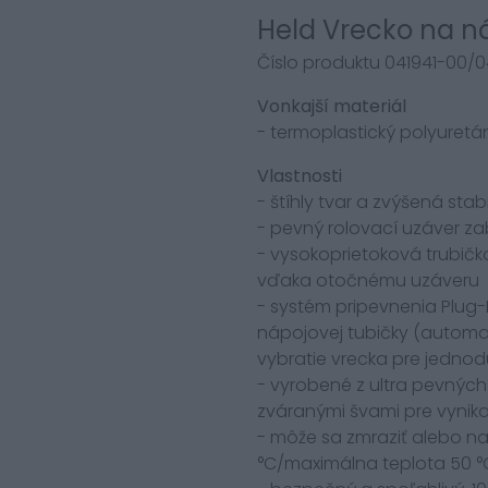
Held Vrecko na n
Číslo produktu 041941-00
Vonkajší materiál
- termoplastický polyuretá
Vlastnosti
- štíhly tvar a zvýšená stab
- pevný rolovací uzáver za
- vysokoprietoková trubičk
vďaka otočnému uzáveru
- systém pripevnenia Plug
nápojovej tubičky (automat
vybratie vrecka pre jedno
- vyrobené z ultra pevných
zváranými švami pre vynikaj
- môže sa zmraziť alebo n
°C/maximálna teplota 50 °