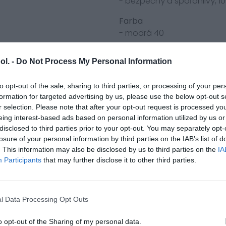
- bezpečný a spoľahlivý, 1
Farba
- modrá 40
Veľkosť
ol. -
Do Not Process My Personal Information
- 33 cm x 17,5 cm
- 1,75 litrov
to opt-out of the sale, sharing to third parties, or processing of your per
formation for targeted advertising by us, please use the below opt-out s
r selection. Please note that after your opt-out request is processed y
eing interest-based ads based on personal information utilized by us or
disclosed to third parties prior to your opt-out. You may separately opt-
losure of your personal information by third parties on the IAB’s list of
. This information may also be disclosed by us to third parties on the
IA
Participants
that may further disclose it to other third parties.
l Data Processing Opt Outs
o opt-out of the Sharing of my personal data.