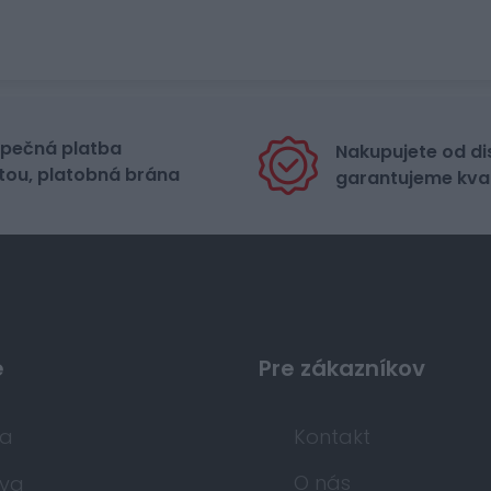
pečná platba
Nakupujete od di
tou, platobná brána
garantujeme kval
e
Pre zákazníkov
da
Kontakt
O nás
va