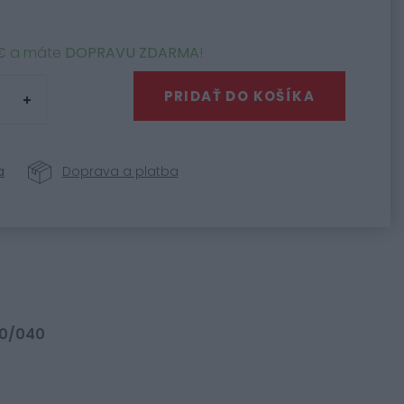
€
a máte
DOPRAVU ZDARMA
!
PRIDAŤ DO KOŠÍKA
a
Doprava a platba
00/040