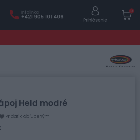
0
Infolinka
+421 905 101 406
Prihlásenie
ápoj Held modré
Pridať k obľubeným
8