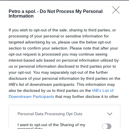
prať s Yamalube ® Air Cleaner. Vlastnosti a výhody: •
Petro a spol. -
Do Not Process My Personal
Ekologický, šetrný k životnému prostrediu, vďaka
Information
biologicky rozložiteľným prvkom • Zaisťuje optimálne
prúdenie vzduchu Vhodné pre: Všetky off-road
If you wish to opt-out of the sale, sharing to third parties, or
motocykle, skútre a štvorkolky
processing of your personal or sensitive information for
targeted advertising by us, please use the below opt-out
section to confirm your selection. Please note that after your
0.0
opt-out request is processed you may continue seeing
interest-based ads based on personal information utilized by
us or personal information disclosed to third parties prior to
your opt-out. You may separately opt-out of the further
disclosure of your personal information by third parties on the
IAB’s list of downstream participants. This information may
also be disclosed by us to third parties on the
IAB’s List of
Downstream Participants
that may further disclose it to other
third parties.
0% zákazníkov odporúča produkt
Personal Data Processing Opt Outs
I want to opt-out of the Sharing of my
5
personal data.