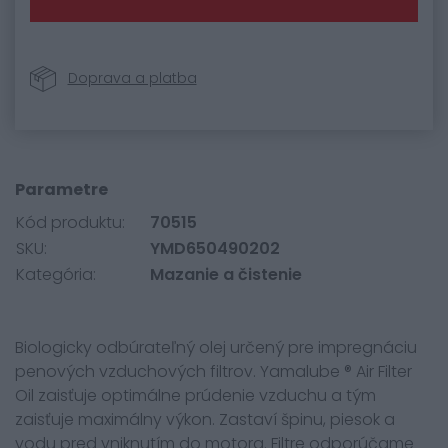
Doprava a platba
Parametre
Kód produktu:
70515
SKU:
YMD650490202
Kategória:
Mazanie a čistenie
Biologicky odbúrateľný olej určený pre impregnáciu
penových vzduchových filtrov. Yamalube ® Air Filter
Oil zaisťuje optimálne prúdenie vzduchu a tým
zaisťuje maximálny výkon. Zastaví špinu, piesok a
vodu pred vniknutím do motora. Filtre odporúčame