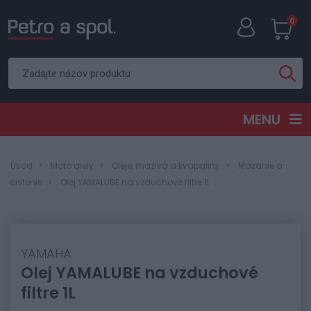
0
MENU
Úvod
Moto diely
Oleje, mazivá a kvapaliny
Mazanie a
čistenie
Olej YAMALUBE na vzduchové filtre 1L
YAMAHA
Olej YAMALUBE na vzduchové
filtre 1L