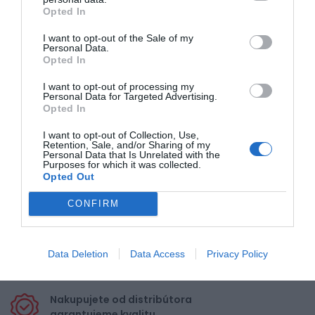
4
Opted In
3
I want to opt-out of the Sale of my
2
Personal Data.
Opted In
1
I want to opt-out of processing my
Personal Data for Targeted Advertising.
Opted In
Pre pridanie recenzie sa musíte
prihlásiť
I want to opt-out of Collection, Use,
Retention, Sale, and/or Sharing of my
Personal Data that Is Unrelated with the
Purposes for which it was collected.
Opted Out
CONFIRM
Doprava zadarmo pri
nákupe nad 100,00 €
Data Deletion
Data Access
Privacy Policy
Bezpečná platba
kartou, platobná brána
Nakupujete od distribútora
garantujeme kvalitu