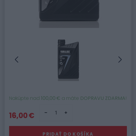
Nakúpte nad
100,00 €
a máte
DOPRAVU ZDARMA
!
16,00 €
PRIDAŤ DO KOŠÍKA