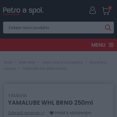
0
MENU
Úvod
Moto diely
Oleje, mazivá a kvapaliny
Mazanie a
čistenie
YAMALUBE WHL BRNG 250ml
YAMAHA
YAMALUBE WHL BRNG 250ml
Zobraziť recenzie >>
Pridať k obľubeným