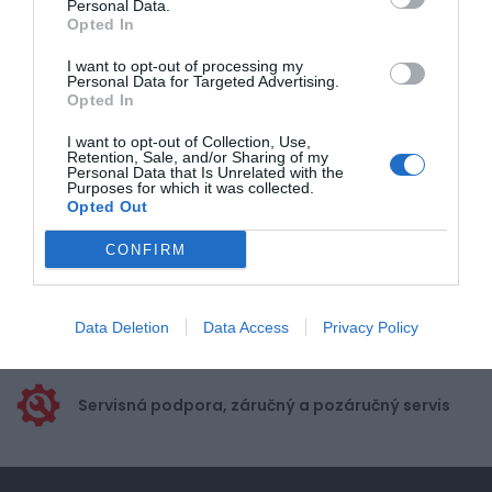
Personal Data.
Opted In
Pre pridanie recenzie sa musíte
prihlásiť
I want to opt-out of processing my
Personal Data for Targeted Advertising.
Opted In
I want to opt-out of Collection, Use,
Retention, Sale, and/or Sharing of my
Personal Data that Is Unrelated with the
Purposes for which it was collected.
Doprava zadarmo pri
Opted Out
nákupe nad 100,00 €
CONFIRM
Bezpečná platba
kartou, platobná brána
Data Deletion
Data Access
Privacy Policy
Nakupujete od distribútora
garantujeme kvalitu
Servisná podpora, záručný a pozáručný servis