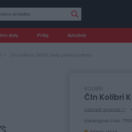
oto diely
Prilby
Autodiely
D
Čln Kolibri K-240TP šedý pevná podlaha
KOLIBRI
Čln Kolibri
Zobraziť recenzie >>
Katalógové číslo: 7753
Externý sklad