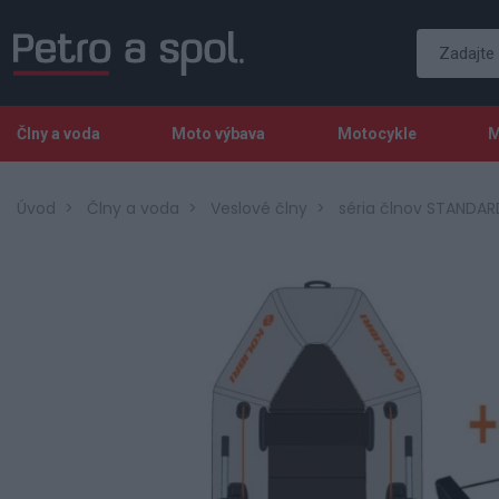
Člny a voda
Moto výbava
Motocykle
M
Úvod
Člny a voda
Veslové člny
séria člnov STANDAR