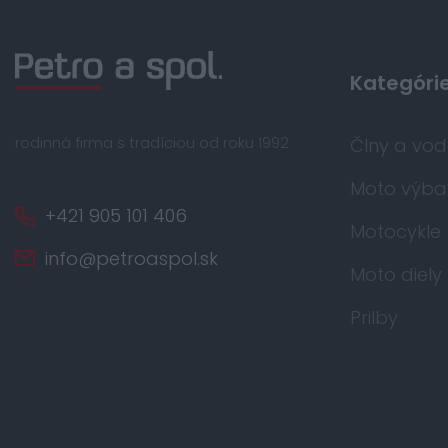
Kategóri
rodinná firma s tradíciou od roku 1992
Člny a vo
Moto výba
+421 905 101 406
Motocykle
info@petroaspol.sk
Moto diely
Prilby