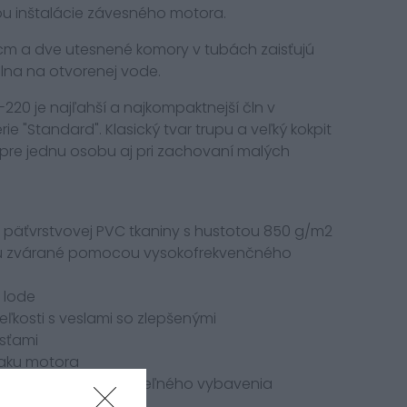
ou inštalácie závesného motora.
cm a dve utesnené komory v tubách zaisťujú
lna na otvorenej vode.
220 je najľahší a najkompaktnejší čln v
e "Standard". Klasický tvar trupu a veľký kokpit
pre jednu osobu aj pri zachovaní malých
 päťvrstvovej PVC tkaniny s hustotou 850 g/m2
 sú zvárané pomocou vysokofrekvenčného
 lode
eľkosti s veslami so zlepšenými
sťami
iaku motora
vlastnej výroby a voliteľného vybavenia