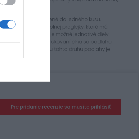
motora.
 dielov, ktoré sú spojené do jedného kusu.
ú vyrobené z vodeodolnej preglejky, ktorá má
bratí podlahy z člna je možné jednotivé diely
ných rozmerov. Pri nafukovaní člna sa podlaha
 na dno člna. Výhodou tohto druhu podlahy je
lna.
Pre pridanie recenzie sa musíte prihlásiť