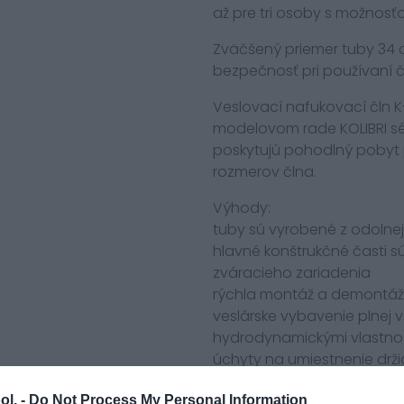
až pre tri osoby s možnosť
Zväčšený priemer tuby 34 
bezpečnosť pri používaní č
Veslovací nafukovací čln K-
modelovom rade KOLIBRI séri
poskytujú pohodlný pobyt 
rozmerov člna.
Výhody:
tuby sú vyrobené z odolnej
hlavné konštrukčné časti
zváracieho zariadenia
rýchla montáž a demontáž
veslárske vybavenie plnej v
hydrodynamickými vlastno
úchyty na umiestnenie drž
široká škála príslušenstva 
ol. -
Do Not Process My Personal Information