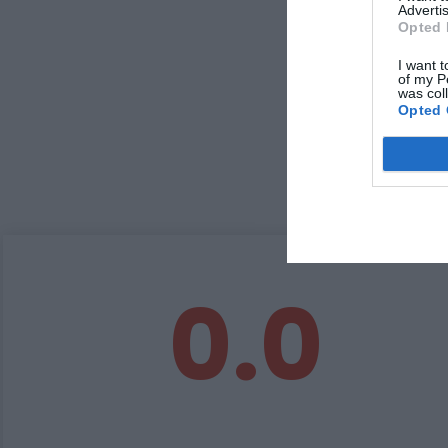
Advertis
Opted 
I want t
of my P
was col
Opted 
0.0