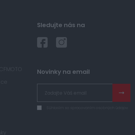
Sledujte nás na
 CFMOTO
Novinky na email
áce
Súhlasím so spracovaním osobných údajov
ky