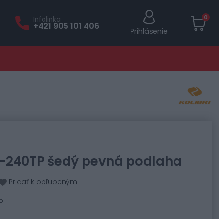
0
Infolinka
+421 905 101 406
Prihlásenie
 K-240TP šedý pevná podlaha
Pridať k obľubeným
5