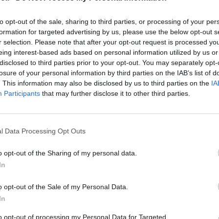
DRŽIAK MOTORA V CENE!
to opt-out of the sale, sharing to third parties, or processing of your per
Celková dĺžka: 240cm
formation for targeted advertising by us, please use the below opt-out s
Vnútorná dĺžka: 170cm
r selection. Please note that after your opt-out request is processed y
Celková šírka: 130cm
eing interest-based ads based on personal information utilized by us or
Vnútorná šírka: 60cm
disclosed to third parties prior to your opt-out. You may separately opt-
Materiál túb: PVC
losure of your personal information by third parties on the IAB’s list of
. This information may also be disclosed by us to third parties on the
IA
Priemer tuby: 34cm
Participants
that may further disclose it to other third parties.
Počet komôr: 2
Nosnosť: 216kg
Kapacita cestujúcich: 2
Motor max: 2,5HP (1,8kW)
l Data Processing Opt Outs
Hmotnosť bez podlahy: 14,
o opt-out of the Sharing of my personal data.
Rozmer balenia: 85x45x30
In
Kategória dizajnu lode (CE)
Materiál použitý na výrobu
o opt-out of the Sale of my Personal Data.
In
Ľahký veslový čln s lamelo
lavička, 2ks veslá, nafuko
to opt-out of processing my Personal Data for Targeted