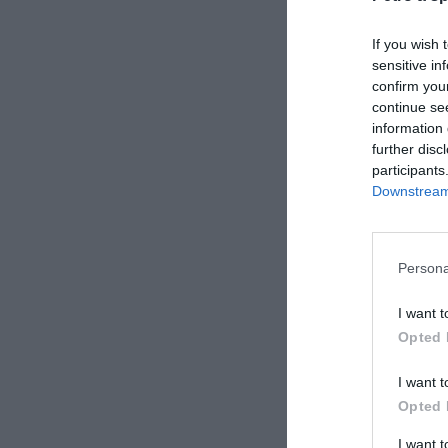
If you wish 
sensitive in
confirm you
continue se
information 
further disc
participants
Downstream 
Persona
I want t
Opted 
I want t
Opted 
I want 