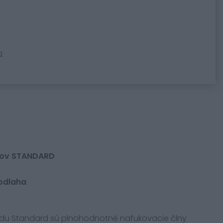
a
lnov STANDARD
odlaha
radu Standard sú plnohodnotné nafukovacie člny