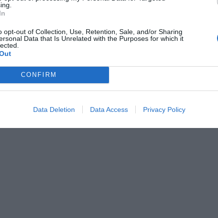
ing.
návod na obsluhu, držiak 
In
Pevná podlaha je zložená z
o opt-out of Collection, Use, Retention, Sale, and/or Sharing
ersonal Data that Is Unrelated with the Purposes for which it
Jednotlivé diely podlahy s
lected.
protišmykovú úpravu. Po vy
Out
zložiť na seba do kompakt
CONFIRM
rozloží a jednoducho vloží
pokrytie celej plochy dna č
Data Deletion
Data Access
Privacy Policy