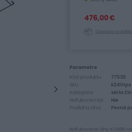
476,00 €
Doprava a platb
Parametre
Kód produktu:
77535
SKU:
k240tps
Kategória:
séria č
Nafukovací kýl:
Nie
Podlaha člna:
Pevná p
Nafukovacie člny KOLIBRI 