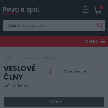
0
MENU
Úvod
Člny a voda
Veslové člny
VESLOVÉ
ČLNY
(40 produktov)
FILTER