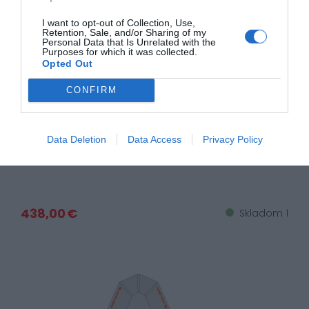
I want to opt-out of Collection, Use,
Retention, Sale, and/or Sharing of my
Personal Data that Is Unrelated with the
Purposes for which it was collected.
Opted Out
CONFIRM
Čln Kolibri K-250T šedý lamelová podlaha
Data Deletion
Data Access
Privacy Policy
438,00 €
Skladom 1