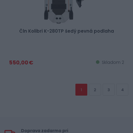
Čln Kolibri K-280TP šedý pevná podlaha
550,00 €
Skladom 2
1
2
3
4
Doprava zadarmo pri