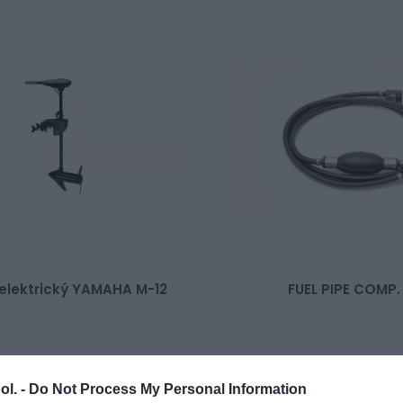
elektrický YAMAHA M-12
FUEL PIPE COMP.
€
67,50 €
Externý sklad
Dočasne
ol. -
Do Not Process My Personal Information