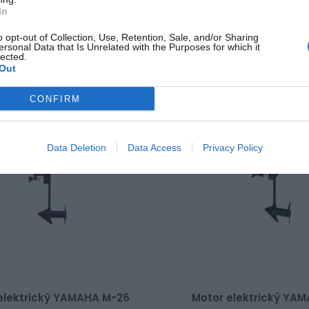
In
345,00 €
Dočasne
Dočasne
0 €
vypredané
o opt-out of Collection, Use, Retention, Sale, and/or Sharing
ersonal Data that Is Unrelated with the Purposes for which it
lected.
Out
CONFIRM
Data Deletion
Data Access
Privacy Policy
elektrický YAMAHA M-26
Motor elektrický YA