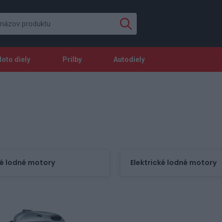
oto diely
Prilby
Autodiely
é lodné motory
Elektrické lodné motory