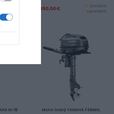
 vypredané
Dočasne
2 950,00 €
vypredané
MAHA M-18
Motor lodný YAMAHA F4BMHL