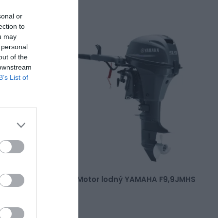
sonal or
ection to
ou may
 personal
out of the
 downstream
B’s List of
MAHA MX18
Motor lodný YAMAHA F9,9JMHS