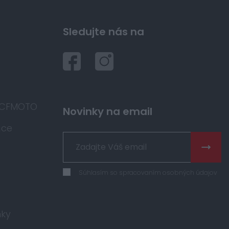
Sledujte nás na
 CFMOTO
Novinky na email
áce
Súhlasím so spracovaním osobných údajov
ky