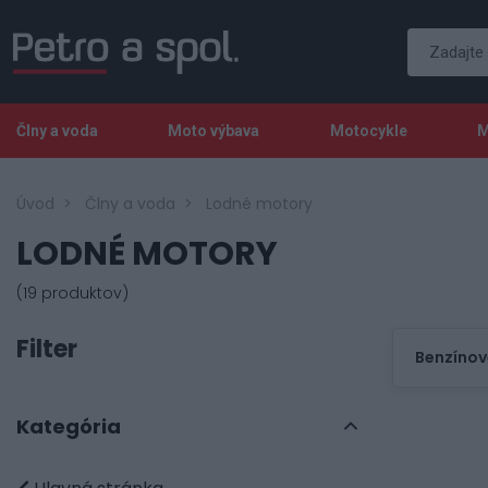
Člny a voda
Moto výbava
Motocykle
M
Úvod
Člny a voda
Lodné motory
LODNÉ MOTORY
(19 produktov)
Filter
Benzínov
Kategória