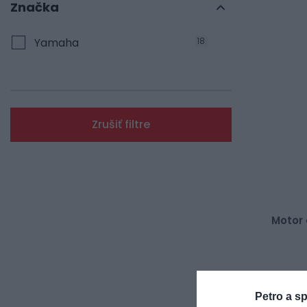
Značka
Yamaha
18
Zrušiť filtre
Motor 
215,00 
Petro a sp