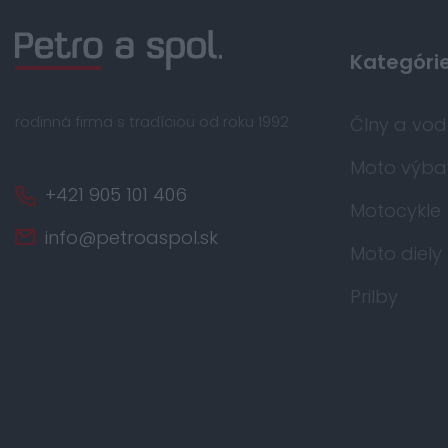
Kategóri
rodinná firma s tradíciou od roku 1992
Člny a vo
Moto výba
+421 905 101 406
Motocykle
info@petroaspol.sk
Moto diely
Prilby