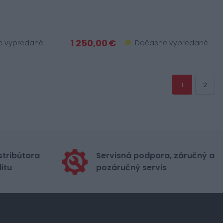
1 250,00 €
 vypredané
Dočasne vypredané
1
2
stribútora
Servisná podpora, záručný a
itu
pozáručný servis