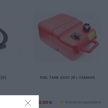
 (6)
FUEL TANK ASSY 25 L YAMAHA
130,00 €
 vypredané
Dočasne vypredané