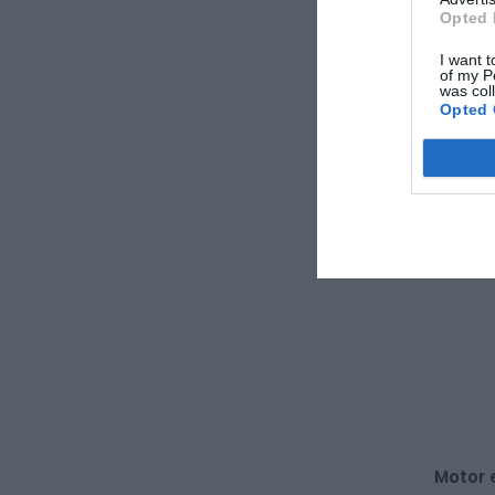
Opted 
3 500,0
I want t
of my P
was col
Opted 
Motor 