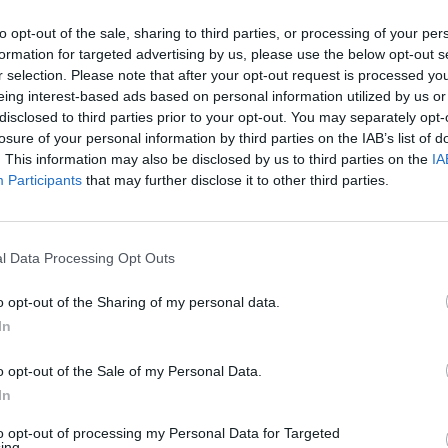
to opt-out of the sale, sharing to third parties, or processing of your per
formation for targeted advertising by us, please use the below opt-out s
r selection. Please note that after your opt-out request is processed y
eing interest-based ads based on personal information utilized by us or
disclosed to third parties prior to your opt-out. You may separately opt-
losure of your personal information by third parties on the IAB’s list of
. This information may also be disclosed by us to third parties on the
IA
Participants
that may further disclose it to other third parties.
l Data Processing Opt Outs
o opt-out of the Sharing of my personal data.
In
 lodný YAMAHA F15CMHS
Motor elektrický YA
o opt-out of the Sale of my Personal Data.
In
to opt-out of processing my Personal Data for Targeted
ing.