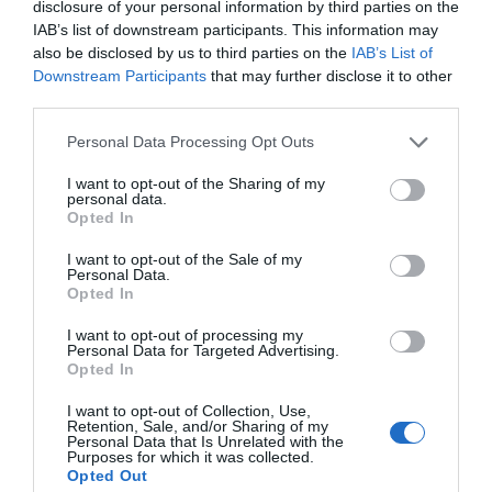
jednoducho vloží na dno člna. Výhodou tohto druhu
disclosure of your personal information by third parties on the
IAB’s list of downstream participants. This information may
podlahy je pokrytie celej plochy dna člna.
also be disclosed by us to third parties on the
IAB’s List of
Downstream Participants
that may further disclose it to other
third parties.
0.0
Personal Data Processing Opt Outs
I want to opt-out of the Sharing of my
personal data.
Opted In
I want to opt-out of the Sale of my
Personal Data.
Opted In
0% zákazníkov odporúča produkt
I want to opt-out of processing my
Personal Data for Targeted Advertising.
Opted In
5
I want to opt-out of Collection, Use,
4
Retention, Sale, and/or Sharing of my
Personal Data that Is Unrelated with the
3
Purposes for which it was collected.
2
Opted Out