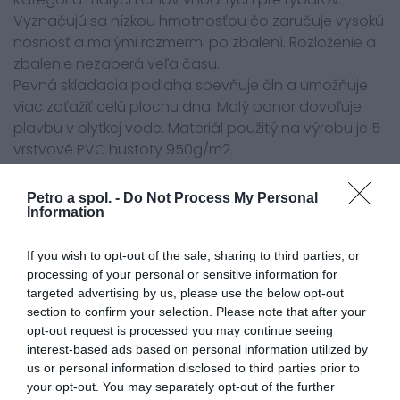
Vyznačujú sa nízkou hmotnosťou čo zaručuje vysokú
nosnosť a malými rozmermi po zbalení. Rozloženie a
zbalenie nezaberá veľa času.
Pevná skladacia podlaha spevňuje čln a umožňuje
viac zaťažiť celú plochu dna. Malý ponor dovoľuje
plavbu v plytkej vode. Materiál použitý na výrobu je 5
vrstvové PVC hustoty 950g/m2.
Ľahký veslový čln s pevnou skladacou podlahou. V
Petro a spol. -
Do Not Process My Personal
základnej výbave je 2ks lavička, 2ks veslá,
Information
nafukovacia nožná pumpa, prepravný vak, opravná
sada, návod na obsluhu, držiak motora.
If you wish to opt-out of the sale, sharing to third parties, or
processing of your personal or sensitive information for
Pevná podlaha je zložená z dielov, ktoré sú spojené
targeted advertising by us, please use the below opt-out
do jedného kusu. Jednotlivé diely podlahy sú
section to confirm your selection. Please note that after your
vyrobené z vodeodolnej preglejky, ktorá má
opt-out request is processed you may continue seeing
protišmykovú úpravu. Po vybratí podlahy z člna je
interest-based ads based on personal information utilized by
možné jednotivé diely zložiť na seba do kompaktných
us or personal information disclosed to third parties prior to
rozmerov. Pri nafukovaní člna sa podlaha rozloží a
your opt-out. You may separately opt-out of the further