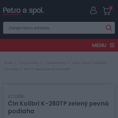
0
MENU
Úvod
Člny a voda
Veslové člny
séria člnov STANDARD
Čln Kolibri K-280TP zelený pevná podlaha
KOLIBRI
Čln Kolibri K-280TP zelený pevná
podlaha