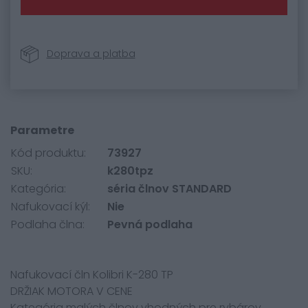
Doprava a platba
Parametre
Kód produktu:
73927
SKU:
k280tpz
Kategória:
séria člnov STANDARD
Nafukovací kýl:
Nie
Podlaha člna:
Pevná podlaha
Nafukovací čln Kolibri K-280 TP
DRŽIAK MOTORA V CENE
Kategória malých člnov vhodných pre rybárov.