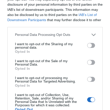
Veľkosti
disclosure of your personal information by third parties on the
- XS, S, M, L, XL, XXL, 3XL, 4XL, 5XL
IAB’s list of downstream participants. This information may
also be disclosed by us to third parties on the
IAB’s List of
Downstream Participants
that may further disclose it to other
third parties.
0.0
Personal Data Processing Opt Outs
I want to opt-out of the Sharing of my
personal data.
Opted In
I want to opt-out of the Sale of my
Personal Data.
Opted In
I want to opt-out of processing my
0% zákazníkov odporúča produkt
Personal Data for Targeted Advertising.
Opted In
5
I want to opt-out of Collection, Use,
Retention, Sale, and/or Sharing of my
4
Personal Data that Is Unrelated with the
3
Purposes for which it was collected.
Opted Out