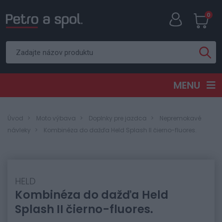
0
MENU
Úvod
Moto výbava
Doplnky pre jazdca
Nepremokavé
návleky
Kombinéza do dažďa Held Splash II čierno-fluores.
HELD
Kombinéza do dažďa Held
Splash II čierno-fluores.