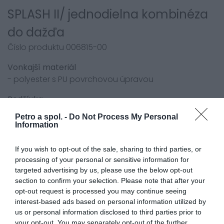
SPLASH II/ jednodielna kombinéza
do dažďa
Číslo produktu 006815-00
Vonkajší materiál
- polyester s PU povrchovou úpravou
Podšívka
- podšívka z nylonu na rukách a nohách
Petro a spol. -
Do Not Process My Personal
- podšívka zo sieťoviny na hornej časti tela
Information
Vlastnosti
If you wish to opt-out of the sale, sharing to third parties, or
- zips na členkoch
processing of your personal or sensitive information for
- jednoducho sa oblieka vďaka diagonálnemu zipsu
targeted advertising by us, please use the below opt-out
section to confirm your selection. Please note that after your
Farby
opt-out request is processed you may continue seeing
- čierno-strieborná 13
interest-based ads based on personal information utilized by
- čierno-neónová 58
us or personal information disclosed to third parties prior to
your opt-out. You may separately opt-out of the further