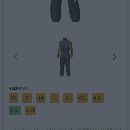
:
VEĽKOSŤ
XS
S
M
L
XL
XXL
4 XL
5 XL
3 XL
Nakúpte nad
100,00 €
a máte
DOPRAVU ZDARMA
!