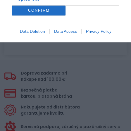
2
1
CONFIRM
Pre pridanie recenzie sa musíte
Data Deletion
Data Access
Privacy Policy
prihlásiť
Doprava zadarmo pri
nákupe nad 100,00 €
Bezpečná platba
kartou, platobná brána
Nakupujete od distribútora
garantujeme kvalitu
Servisná podpora, záručný a pozáručný servis