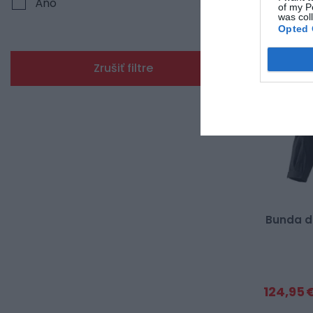
Áno
16
of my P
D-XL
16
NOVINKA
was col
Opted 
M
31
L
31
Zrušiť filtre
XL
28
XXL
30
XXXL
5
4 XL
27
5 XL
22
Bunda d
6 XL
2
7 XL
1
124,95 
8 XL
1