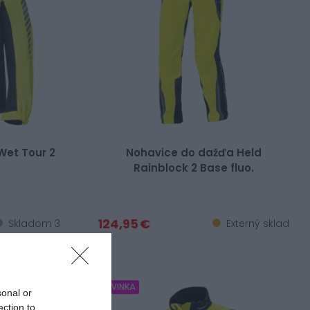
Wet Tour 2
Nohavice do dažďa Held
Rainblock 2 Base fluo.
124,95 €
Skladom 3
Externý sklad
NOVINKA
sonal or
ection to