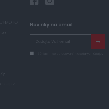
 CFMOTO
Novinky na email
áce
Súhlasím so spracovaním osobných údajov
ky
údajov