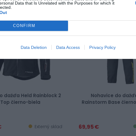
ersonal Data that Is Unrelated with the Purposes for which it
lected.
Out
CONFIRM
Data Deletion
Data Access
Privacy Policy
o dažďa Held Rainblock 2
Nohavice do dažď
Top čierno-biela
Rainstorm Base čiern
€
69,95 €
Externý sklad