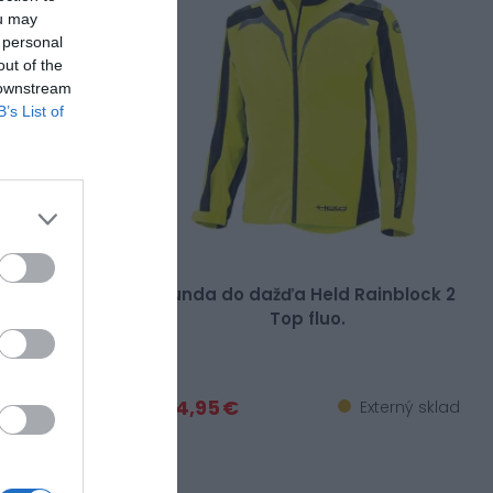
ou may
 personal
out of the
 downstream
B’s List of
a Held
Bunda do dažďa Held Rainblock 2
rno-biele
Top fluo.
124,95 €
xterný sklad
Externý sklad