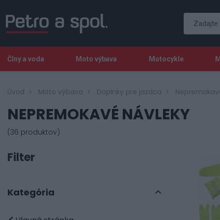
Člny a voda
Moto výbava
Motocykle
M
Úvod
Moto výbava
Doplnky pre jazdca
Nepremokavé
NEPREMOKAVÉ NÁVLEKY
(36 produktov)
Filter
Kategória