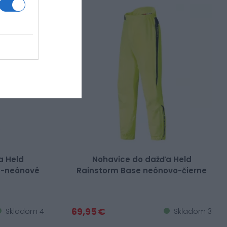
a Held
Nohavice do dažďa Held
o-neónové
Rainstorm Base neónovo-čierne
69,95 €
Skladom 4
Skladom 3