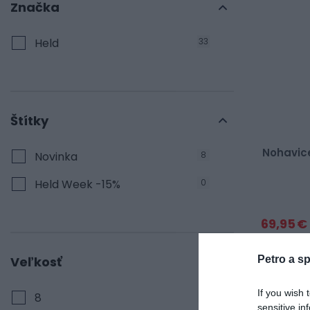
Značka
Held
33
Štítky
Nohavic
Novinka
8
Held Week -15%
0
69,95 €
Petro a sp
Veľkosť
NOVINKA
If you wish 
8
1
sensitive in