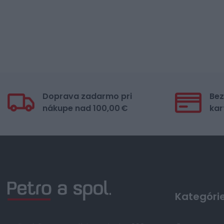
9 XL
1
10XL
1
11XL
1
12XL
1
K-M
4
Doprava zadarmo pri
Bez
K-L
3
nákupe nad 100,00 €
kar
K-XL
3
K2XL
2
K3XL
3
3 XL
24
Kategóri
D2XL
15