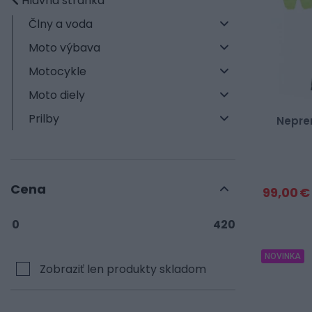
Hlavná stránka
Člny a voda
Moto výbava
Motocykle
Moto diely
Prilby
Nepre
Cena
99,00 €
0
420
NOVINKA
Zobraziť len produkty skladom