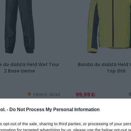
e do dažďa Held Wet Tour
Bunda do dažďa Held 
2 Base čierne
Top žltá
99,95 €
Externý sklad
ol. -
Do Not Process My Personal Information
NOVINKA
to opt-out of the sale, sharing to third parties, or processing of your per
formation for targeted advertising by us, please use the below opt-out s