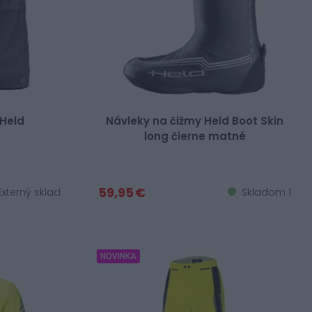
 Held
Návleky na čižmy Held Boot Skin
long čierne matné
59,95 €
xterný sklad
Skladom 1
NOVINKA