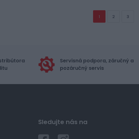
1
2
3
stribútora
Servisná podpora, záručný a
itu
pozáručný servis
Sledujte nás na