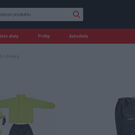
oto diely
Prilby
Autodiely
 návleky