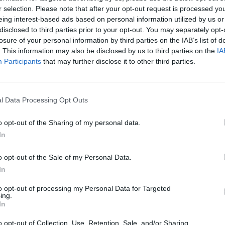
r selection. Please note that after your opt-out request is processed y
eing interest-based ads based on personal information utilized by us or
disclosed to third parties prior to your opt-out. You may separately opt-
losure of your personal information by third parties on the IAB’s list of
. This information may also be disclosed by us to third parties on the
IA
Participants
that may further disclose it to other third parties.
l Data Processing Opt Outs
o opt-out of the Sharing of my personal data.
o dažďa Held Wet Tour 2
Nohavice do dažď
In
Top antracitová
Rainblock 2 Base čie
o opt-out of the Sale of my Personal Data.
In
124,95 €
Externý sklad
E
to opt-out of processing my Personal Data for Targeted
ing.
In
o opt-out of Collection, Use, Retention, Sale, and/or Sharing