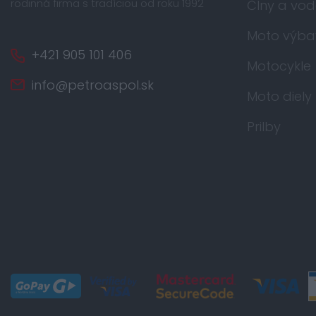
B-M
2
rodinná firma s tradíciou od roku 1992
Člny a vo
D3XL
16
Moto výba
+421 905 101 406
B-L
4
Motocykle
info@petroaspol.sk
B-XL
4
Moto diely
B2XL
4
Prilby
B3XL
2
B4XL
2
D4XL
3
L2XL
2
L-M
2
L-L
1
K4XL
1