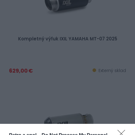
Kompletný výfuk IXIL YAMAHA MT-07 2025
629,00 €
Externý sklad