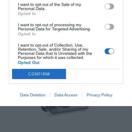
I want to opt-out of the Sale of my
Personal Data.
Opted In
Výfukové zvody IXIL YAMAHA TÉNÉRÉ 700 2025
(DM20 DM21)
I want to opt-out of processing my
Personal Data for Targeted Advertising.
Opted In
I want to opt-out of Collection, Use,
349,00 €
Externý sklad
Retention, Sale, and/or Sharing of my
Personal Data that Is Unrelated with the
Purposes for which it was collected.
Opted Out
CONFIRM
Data Deletion
Data Access
Privacy Policy