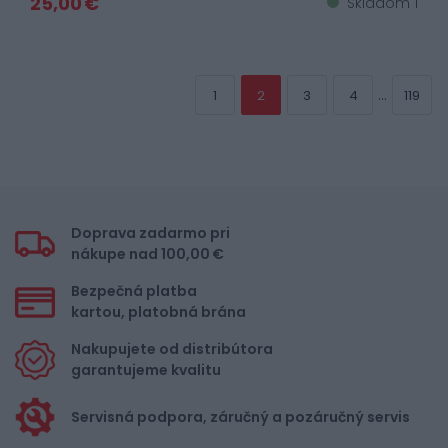
25,00 €
Skladom 1
...
1
2
3
4
119
Doprava zadarmo pri
nákupe nad 100,00 €
Bezpečná platba
kartou, platobná brána
Nakupujete od distribútora
garantujeme kvalitu
Servisná podpora, záručný a pozáručný servis