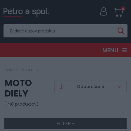
0
MENU
Úvod
Moto diely
MOTO
DIELY
(1418 produktov)
FILTER