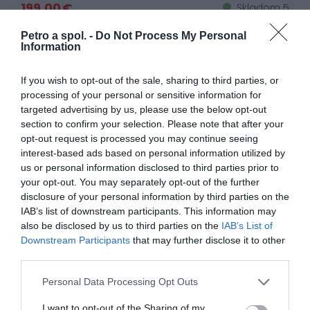
199,00 €
Skladom 5
Petro a spol. -
Do Not Process My Personal
Information
NOVINKA
If you wish to opt-out of the sale, sharing to third parties, or
processing of your personal or sensitive information for
targeted advertising by us, please use the below opt-out
section to confirm your selection. Please note that after your
opt-out request is processed you may continue seeing
interest-based ads based on personal information utilized by
us or personal information disclosed to third parties prior to
your opt-out. You may separately opt-out of the further
disclosure of your personal information by third parties on the
IAB’s list of downstream participants. This information may
Prilba HJC C91N JYN MC5
also be disclosed by us to third parties on the
IAB’s List of
Downstream Participants
that may further disclose it to other
third parties.
Personal Data Processing Opt Outs
199,00 €
Skladom 4
I want to opt-out of the Sharing of my