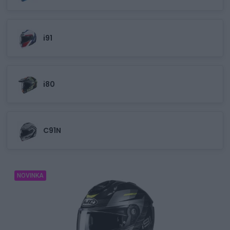
i91
i80
C91N
NOVINKA