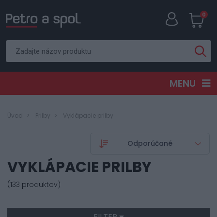
0
MENU
Úvod
Prilby
Vyklápacie prilby
VYKLÁPACIE PRILBY
(133 produktov)
FILTER