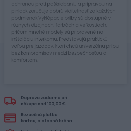
ochranou proti poškriabaniu a prípravou na
pinlock zaručuje dobrú viditeľnosť za každých
podmienok.Vyklápacie prilby sú dostupné v
rôznych dizajnoch, farbách a veľkostiach,
pričom mnohé modely sú pripravené na
inštaláciu interkomu. Predstavujú praktickú
voľbu pre jazdcov, ktorí chcú univerzálnu prilbu
bez kompromisov medzi bezpečnosťou a
komfortom.
Doprava zadarmo pri
nákupe nad 100,00 €
Bezpečná platba
kartou, platobná brána