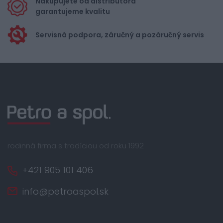
Nakupujete od distribútora
garantujeme kvalitu
Servisná podpora, záručný a pozáručný servis
rodinná firma s tradíciou od roku 1992
+421 905 101 406
info@petroaspol.sk