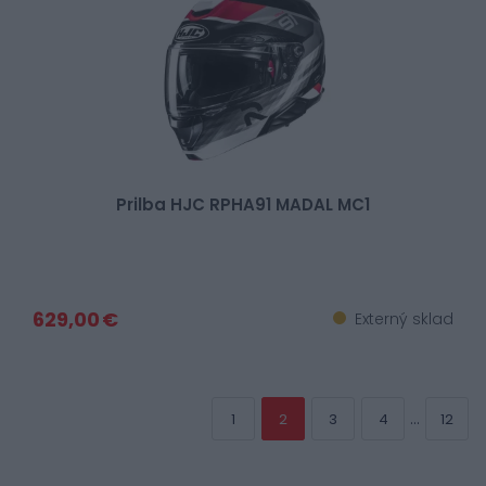
Prilba HJC RPHA91 MADAL MC1
629,00 €
Externý sklad
...
1
2
3
4
12