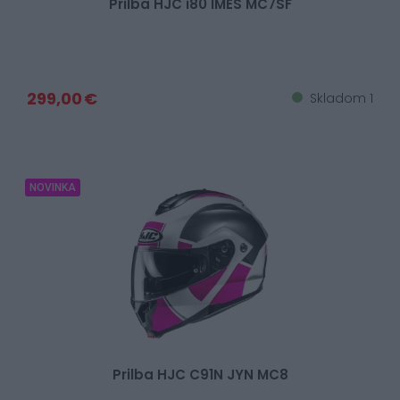
Prilba HJC i80 IMES MC7SF
299,00 €
Skladom 1
NOVINKA
Prilba HJC C91N JYN MC8