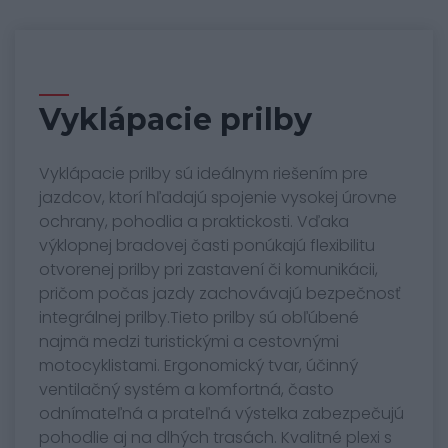
Vyklápacie prilby
Vyklápacie prilby sú ideálnym riešením pre
jazdcov, ktorí hľadajú spojenie vysokej úrovne
ochrany, pohodlia a praktickosti. Vďaka
výklopnej bradovej časti ponúkajú flexibilitu
otvorenej prilby pri zastavení či komunikácii,
pričom počas jazdy zachovávajú bezpečnosť
integrálnej prilby.Tieto prilby sú obľúbené
najmä medzi turistickými a cestovnými
motocyklistami. Ergonomický tvar, účinný
ventilačný systém a komfortná, často
odnímateľná a prateľná výstelka zabezpečujú
pohodlie aj na dlhých trasách. Kvalitné plexi s